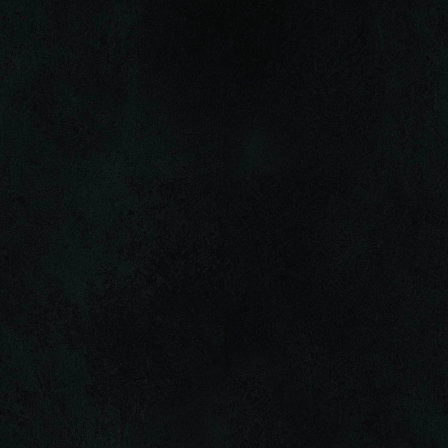
〒150-0044 東京都渋谷区円山町 1-8
渋谷駅ハチ公口から道玄坂を上がり、「道玄坂五差路」交差点を
右（セブンイレブンのある方）
坂を下りていくと、左にclubasiaが見えてきます。
・来場の際の、紛失物に関しての責任は一切負えませんので、予
めご了承ください。
・夜間イベントの20歳未満の方の入場は堅くお断りしておりま
す。
　入場の際には写真付きの身分証明書の提示をお願い致します。