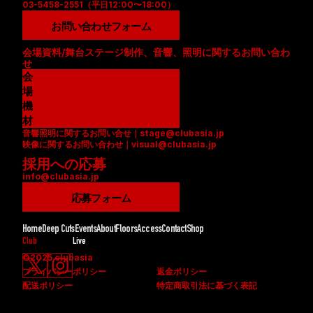
03-5458-2551（平日12:00〜18:00）
お問い合わせフォーム
会場資料/舞台ステージ制作、音響、照明に関するお問い合わ
せ
会
場
資
機
料
材
音響照明に関するお問い合せ｜stage@clubasia.jp
(
リ
映像に関するお問い合わせ｜visual@clubasia.jp
P
ス
採用への応募
D
ト
info@clubasia.jp
F
(
)
P
応募フォーム
D
F
Home
Deep Cuts
Events
About
Floors
Access
Contact
Shop
)
Club
Live
©2025 clubasia
プライバシーポリシー
返金ポリシー
配送ポリシー
特定商取引法に基づく表記