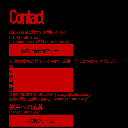
Contact
clubasiaに関するお問い合わせ
info@clubasia.jp
03-5458-2551（平日12:00〜18:00）
お問い合わせフォーム
会場資料/舞台ステージ制作、音響、照明に関するお問い合わ
せ
会
場
資
機
料
材
音響照明に関するお問い合せ｜stage@clubasia.jp
(
リ
映像に関するお問い合わせ｜visual@clubasia.jp
P
ス
採用への応募
D
ト
info@clubasia.jp
F
(
)
P
応募フォーム
D