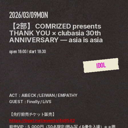
2026/03/09
MON
【2部】 COMRIZED presents  
THANK YOU × clubasia 30th 
ANNIVERSARY — asia is asia
open
18:00
 / 
start
18:30
IDOL
ACT：AIBECK / LEIWAN / EMPATHY
GUEST：Finally / LiVS
【先行前売チケット販売】
https://tiget.net/events/468542
前売VIP：5,000円（30名限定/囲み写メ&優先入場）※ ※囲