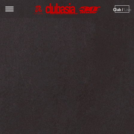
Club / 
Live