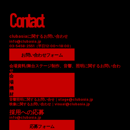
Contact
clubasiaに関するお問い合わせ
info@clubasia.jp
03-5458-2551（平日12:00〜18:00）
お問い合わせフォーム
会場資料/舞台ステージ制作、音響、照明に関するお問い合わ
せ
会
場
資
機
料
材
音響照明に関するお問い合せ｜stage@clubasia.jp
(
リ
映像に関するお問い合わせ｜visual@clubasia.jp
P
ス
採用への応募
D
ト
info@clubasia.jp
F
(
)
P
応募フォーム