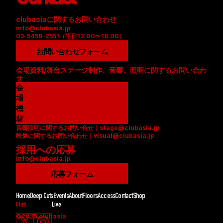
clubasiaに関するお問い合わせ
info@clubasia.jp
03-5458-2551（平日12:00〜18:00）
お問い合わせフォーム
会場資料/舞台ステージ制作、音響、照明に関するお問い合わ
せ
会
場
資
機
料
材
音響照明に関するお問い合せ｜stage@clubasia.jp
(
リ
映像に関するお問い合わせ｜visual@clubasia.jp
P
ス
採用への応募
D
ト
info@clubasia.jp
F
(
)
P
応募フォーム
D
F
Home
Deep Cuts
Events
About
Floors
Access
Contact
Shop
)
Club
Live
©2025 clubasia