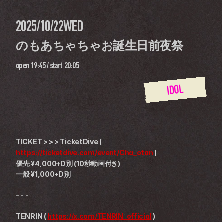
2025/10/22
WED
のもあちゃちゃお誕生日前夜祭
open
19:45
 / 
start
20:05
IDOL
TICKET > > > TicketDive ( 
https://ticketdive.com/event/Cha_otan
 )
優先 ¥4,000+D別 (10秒動画付き)
一般 ¥1,000+D別
- - -
TENRIN ( 
https://x.com/TENRIN_official
 )