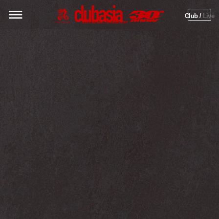
Club / 
Live