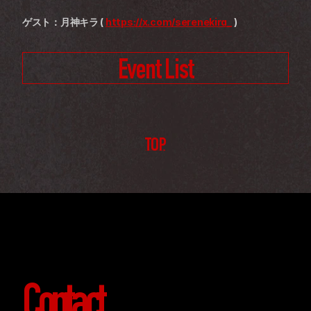
ゲスト：月神キラ ( 
https://x.com/serenekira_
 )
Event List
TOP
Contact