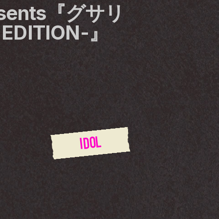
sents『グサリ
EDITION-』
IDOL