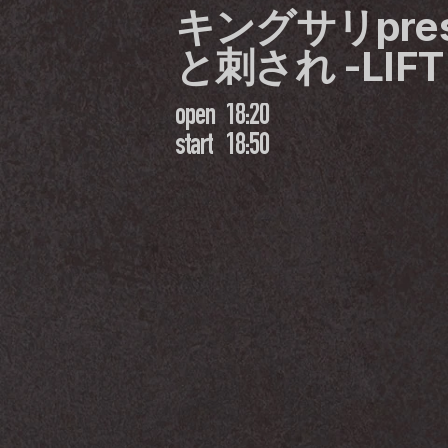
キングサリpre
と刺され -LIFT 
open
18:20
start
18:50