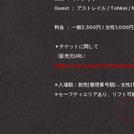
Guest ： アストレイル / Tohkei / 
料金 ： 一般2,500円 / 女性1,000円
▼チケットに関して
〈販売元URL〉
https://t-dv.com/ny9sdtnZIcV
※入場順：前売(整理番号順)→女性(
※セーフティエリアあり、リフト可