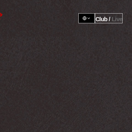
Club / 
Live