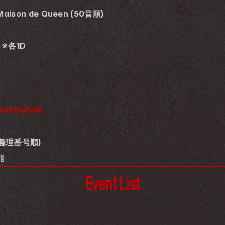
Maison de Queen (50音順)
 ※各1D
QwxF8oFwR
整理番号順)
能
Event List