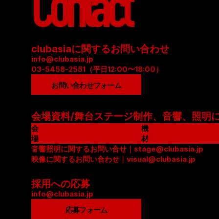
Contact
clubasiaに関するお問い合わせ
info@clubasia.jp
03-5458-2551（平日12:00〜18:00）
お問い合わせフォーム
会場資料/舞台ステージ制作、音響、照明
会
機
場
材
資
音響照明に関するお問い合せ｜stage@clubasia.jp
リ
料
映像に関するお問い合わせ｜visual@clubasia.jp
ス
(
ト
P
(
採用への応募
D
P
info@clubasia.jp
F
D
応募フォーム
)
F