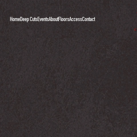
Home
Deep Cuts
Events
About
Floors
Access
Contact