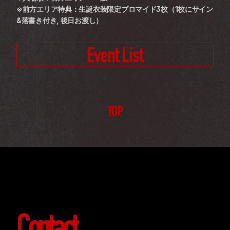
※前方エリア特典：生誕衣装限定ブロマイド3枚（1枚にサイン
&落書き付き, 後日お渡し）
Event List
TOP