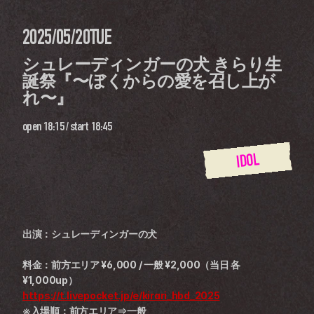
2025/05/20
TUE
シュレーディンガーの犬 きらり生
誕祭『〜ぼくからの愛を召し上が
れ〜』
open
18:15
 / 
start
18:45
IDOL
出演：シュレーディンガーの犬
料金：前方エリア ¥6,000 / 一般 ¥2,000（当日 各
¥1,000up）
https://t.livepocket.jp/e/kirari_hbd_2025
※入場順：前方エリア⇒一般