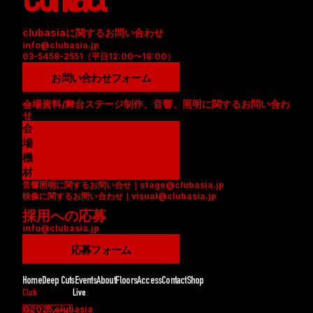
Contact
clubasiaに関するお問い合わせ
info@clubasia.jp
03-5458-2551（平日12:00〜18:00）
お問い合わせフォーム
会場資料/舞台ステージ制作、音響、照明に関するお問い合わ
せ
会
場
資
機
料
材
音響照明に関するお問い合せ｜stage@clubasia.jp
(
リ
映像に関するお問い合わせ｜visual@clubasia.jp
P
ス
採用への応募
D
ト
info@clubasia.jp
F
(
)
P
応募フォーム
D
F
Home
Deep Cuts
Events
About
Floors
Access
Contact
Shop
)
Club
Live
©2025 clubasia