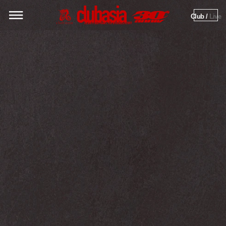
Club / 
Live