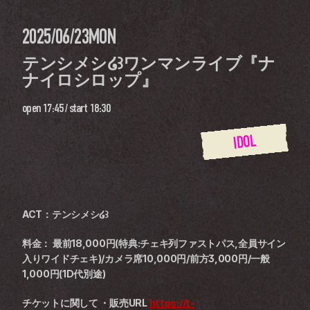
2025/06/23
MON
テンシメシ໒꒱ワンマンライブ『ナ
ナイロシロップ』
open
17:45
 / 
start
18:30
IDOL
ACT：テンシメシ໒꒱  
料金： 最前18,000円(特典:チェキ列ファストパス,全員サイン
入りワイドチェキ)/カメラ席10,000円/前方3,000円/一般
1,000円(1D代別途)    
チケットに関して ・販売URL 
https://t-