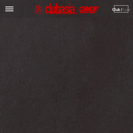
Club / 
Live