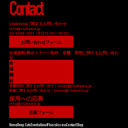
Contact
clubasiaに関するお問い合わせ
info@clubasia.jp
03-5458-2551（平日12:00〜18:00）
お問い合わせフォーム
会場資料/舞台ステージ制作、音響、照明に関するお問い合わ
せ
会
場
資
機
料
材
音響照明に関するお問い合せ｜stage@clubasia.jp
(
リ
映像に関するお問い合わせ｜visual@clubasia.jp
P
ス
採用への応募
D
ト
info@clubasia.jp
F
(
)
P
応募フォーム
D
F
Home
Deep Cuts
Events
About
Floors
Access
Contact
Shop