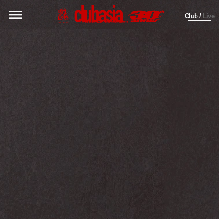
Club / 
Live