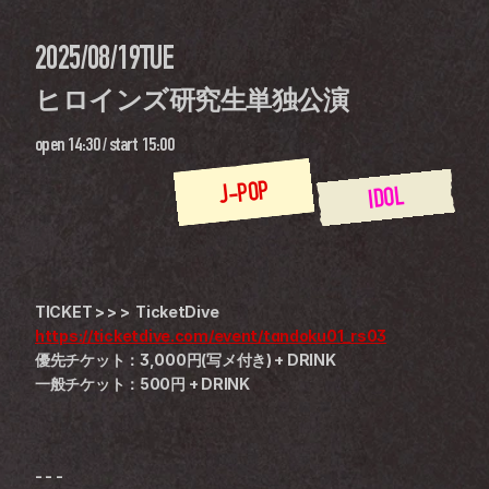
2025/08/19
TUE
ヒロインズ研究生単独公演
open
14:30
 / 
start
15:00
J-POP
IDOL
TICKET > > >  TicketDive
https://ticketdive.com/event/tandoku01_rs03
優先チケット：3,000円(写メ付き) + DRINK
一般チケット：500円 + DRINK
- - -