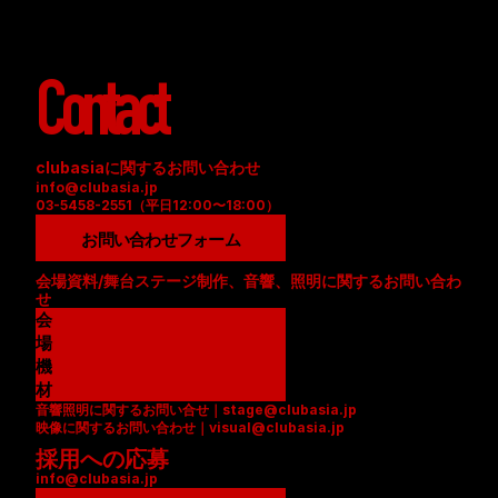
Contact
clubasiaに関するお問い合わせ
info@clubasia.jp
03-5458-2551（平日12:00〜18:00）
お問い合わせフォーム
会場資料/舞台ステージ制作、音響、照明に関するお問い合わ
せ
会
場
資
機
料
材
音響照明に関するお問い合せ｜stage@clubasia.jp
(
リ
映像に関するお問い合わせ｜visual@clubasia.jp
P
ス
採用への応募
D
ト
info@clubasia.jp
F
(