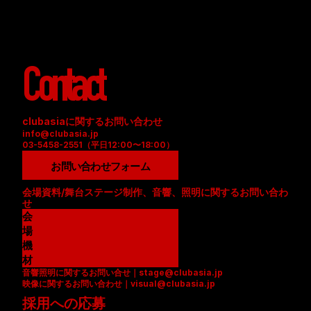
Contact
clubasiaに関するお問い合わせ
info@clubasia.jp
03-5458-2551（平日12:00〜18:00）
お問い合わせフォーム
会場資料/舞台ステージ制作、音響、照明に関するお問い合わ
せ
会
場
資
機
料
材
音響照明に関するお問い合せ｜stage@clubasia.jp
(
リ
映像に関するお問い合わせ｜visual@clubasia.jp
P
ス
採用への応募
D
ト