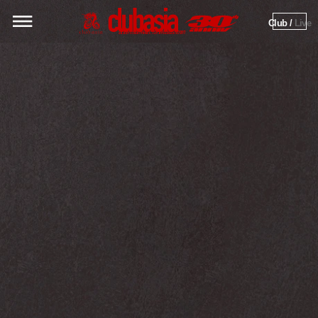
Club / 
Live