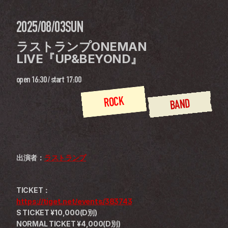
2025/08/03
SUN
ラストランプONEMAN 
LIVE『UP&BEYOND』
open
16:30
 / 
start
17:00
ROCK
BAND
出演者：
ラストランプ
TICKET：
https://tiget.net/events/383743
S TICKET ¥10,000(D別)
NORMAL TICKET ¥4,000(D別)