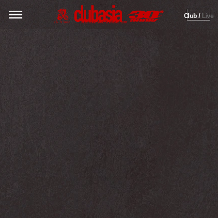
Club / 
Live