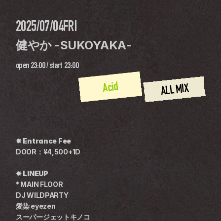
2025/07/04
FRI
健やか -SUKOYAKA-
open
23:00
 / 
start
23:00
Acid
ALL MIX
✸ Entrance Fee
DOOR：¥4,500+1D
✸ LINEUP
* MAIN FLOOR
DJ WILDPARTY
愛染 eyezen
スーパージェットキノコ