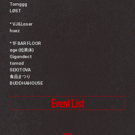
Tomggg
LØST
* VJ&Laser
huez
* 1F BAR FLOOR
age (松果体)
Gigandect
tomad
SEKITOVA
食品まつり
BUDDHAHOUSE
Event List