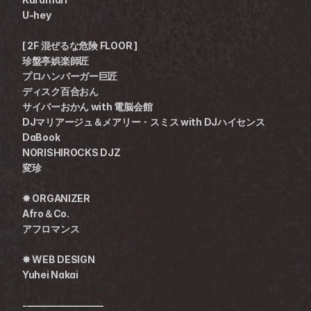
U-hey
[ 2F 混ぜるな危険 FLOOR ]
珍盤亭娯楽師匠 
プロハンバーガー巨匠
ディスク百合おん
サイバーおかん with 電脳会館
DJマリアージュ＆メアリー・スミス with DJハイセンス
DaBook
NORISHIROCKS DJZ 
変珍
✸ ORGANIZER
Afro＆Co.
アフロマンス
✸ WEB DESIGN
Yuhei Nakai
-————————