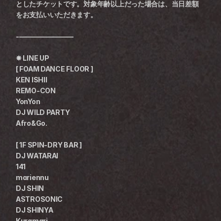
としたチケットです。対象年齢以上だった場合は、当日差額
をお支払いいただきます。
-————————
✸ LINE UP
[ FOAM DANCE FLOOR ]
KEN ISHII
REMO-CON 
YonYon
DJ WILD PARTY 
Afro&Go. 
[ 1F SPIN-DRY BAR ]
DJ WATARAI
141 
mariennu 
DJ SHIN 
ASTROSONIC
DJ SHINYA
Kuramari 