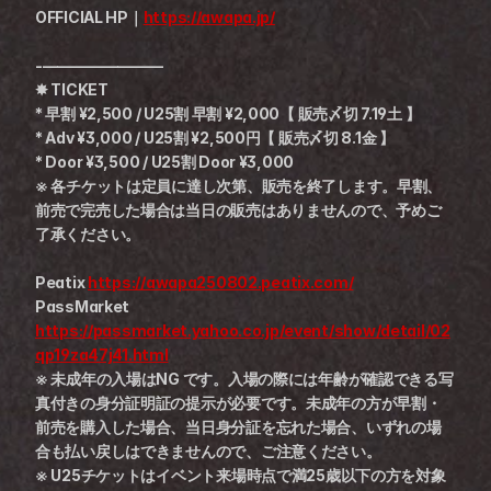
OFFICIAL HP｜
https://awapa.jp/
-————————
✸ TICKET
* 早割 ¥2,500 / U25割 早割 ¥2,000【 販売〆切 7.19土 】
* Adv ¥3,000 / U25割 ¥2,500円【 販売〆切 8.1金 】
* Door ¥3,500 / U25割 Door ¥3,000
※ 各チケットは定員に達し次第、販売を終了します。早割、
前売で完売した場合は当日の販売はありませんので、予めご
了承ください。
Peatix 
https://awapa250802.peatix.com/
PassMarket 
https://passmarket.yahoo.co.jp/event/show/detail/02
qp19za47j41.html
※ 未成年の入場はNG です。入場の際には年齢が確認できる写
真付きの身分証明証の提示が必要です。未成年の方が早割・
前売を購入した場合、当日身分証を忘れた場合、いずれの場
合も払い戻しはできませんので、ご注意ください。
※ U25チケットはイベント来場時点で満25歳以下の方を対象