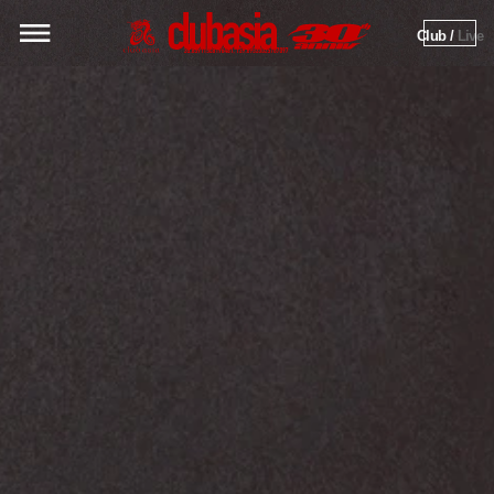
Club / 
Live