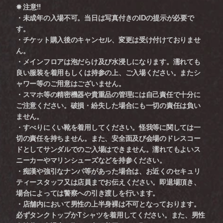
✸ 注意!!
・未成年の入場不可。当日は写真付きのIDの提示が必要で
す。
・チケット購入後のキャンセル、変更は受け付けておりませ
ん。
・メインフロアは泡だらけ及び水浸しになります。濡れても
良い服装を着用もしくは持参の上、ご入場ください。またシ
ャワー等のご用意はございません。
・スマホ等の精密機器や貴重品の管理には自己責任で十分に
ご注意ください。破損・紛失した場合にも一切の責任は負い
ません。
・すべりにくい靴を着用してください。怪我等に関しては一
切の責任を持ちません。また、安全面及び会場のドレスコー
ドとしてサンダルでのご入場はできません。濡れてもよいス
ニーカーやマリンシューズなどを持参ください。
・痴漢や強引なナンパ等があった場合は、お近くのセキュリ
ティースタッフ又は店員までお伝えください。即退場頂き、
場合によっては警察への引き渡しを行います。
・店舗内において男性の上半身裸は不可となっております。
必ずタンクトップかTシャツを着用してください。また、男性