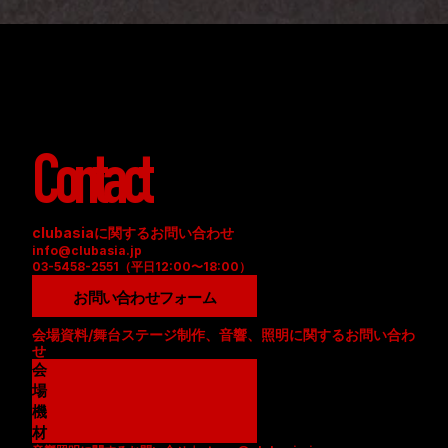
Contact
clubasiaに関するお問い合わせ
info@clubasia.jp
03-5458-2551（平日12:00〜18:00）
お問い合わせフォーム
会場資料/舞台ステージ制作、音響、照明に関するお問い合わ
せ
会
場
資
機
料
材