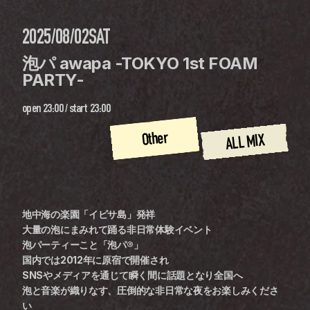
2025/08/02
SAT
泡パ︎ awapa -TOKYO 1st FOAM 
PARTY-
open
23:00
 / 
start
23:00
Other
ALL MIX
地中海の楽園「イビサ島」発祥
大量の泡にまみれて踊る非日常体験イベント
泡パーティーこと「泡パ®」
国内では2012年に原宿で開催され
SNSやメディアを通じて瞬く間に話題となり全国へ
泡と音楽が織りなす、圧倒的な非日常な夜をお楽しみくださ
い