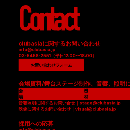
Contact
clubasiaに関するお問い合わせ
info@clubasia.jp
03-5458-2551（平日12:00〜18:00）
お問い合わせフォーム
会場資料/舞台ステージ制作、音響、照明
会
機
場
材
資
音響照明に関するお問い合せ｜stage@clubasia.jp
リ
料
映像に関するお問い合わせ｜visual@clubasia.jp
ス
(
ト
P
(
採用への応募
D
P
info@clubasia.jp