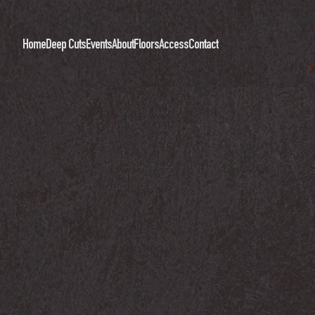
Home
Deep Cuts
Events
About
Floors
Access
Contact