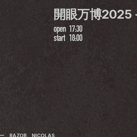
開眼万博2025 
open
17:30
start
18:00
ー、RAZOR、NICOLAS