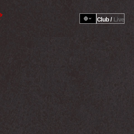
Club / 
Live