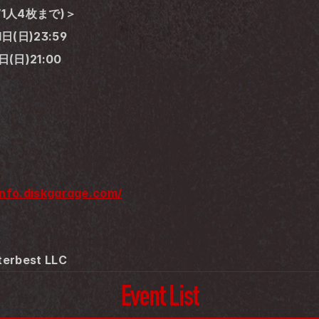
1人4枚まで)＞
日(日)23:59
(日)21:00
/info.diskgarage.com/
erbest LLC
Event List