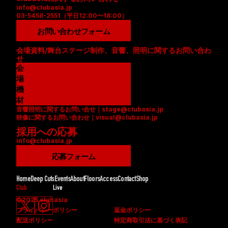
info@clubasia.jp
03-5458-2551（平日12:00〜18:00）
お問い合わせフォーム
会場資料/舞台ステージ制作、音響、照明に関するお問い合わ
せ
会
場
資
機
料
材
音響照明に関するお問い合せ｜stage@clubasia.jp
(
リ
映像に関するお問い合わせ｜visual@clubasia.jp
P
ス
採用への応募
D
ト
info@clubasia.jp
F
(
)
P
応募フォーム
D
F
Home
Deep Cuts
Events
About
Floors
Access
Contact
Shop
)
Club
Live
©2025 clubasia
プライバシーポリシー
返金ポリシー
配送ポリシー
特定商取引法に基づく表記