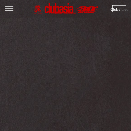
Club / 
Live