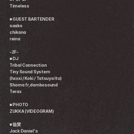
Timeless
■ GUEST BARTENDER
saako
chikana
reina
-2F-
■ DJ
Tribal Connection 
Tiny Sound System
(hxxxi / Koki / Tatsuya Ito)
Shoma fr,dambosound 
Terax 
■ PHOTO
ZUKKA (VIDEOGRAM)
■ 協賛
Jack Daniel's