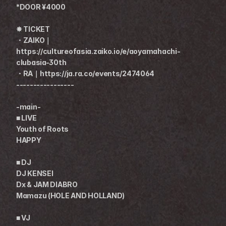
*DOOR ¥4000
✸ TICKET
・ZAIKO｜
https://cultureofasia.zaiko.io/e/aoyamahachi-
clubasia-30th
・RA｜https://ja.ra.co/events/2474064
-----------------
-main-
■ LIVE
Youth of Roots 
HAPPY 
■ DJ
DJ KENSEI
Dx & JAM DIABRO 
Mamazu (HOLE AND HOLLAND)
■ VJ