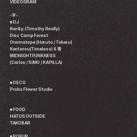
VIDEOGRAM 
-1F-
■ DJ
Kon&y. (Timothy Really) 
Disc Camp Forest 
Onomatope (Haruto / Takeru) 
Kentarou(Timeless) & 青 
MIDNIGHTFUNKNESS
(Carlos / SiMO / KAPILLA)
■ DECO
Probs Flower Studio
■ FOOD
HATOS OUTSIDE 
TAKOBAR 
■ POPUP