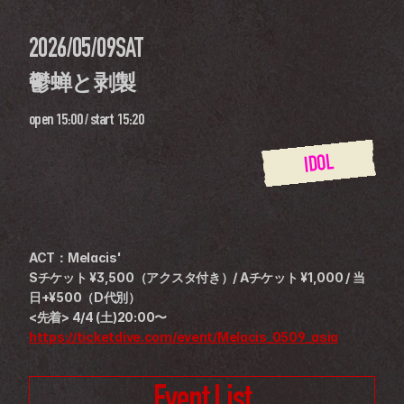
2026/05/09
SAT
鬱蝉と剥製
open
15:00
 / 
start
15:20
IDOL
ACT：Melacis'
Sチケット ¥3,500（アクスタ付き）/ Aチケット ¥1,000 / 当
日+¥500（D代別）
<先着> 4/4 (土)20:00〜 
https://ticketdive.com/event/Melacis_0509_asia
Event List