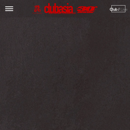
Club / 
Live