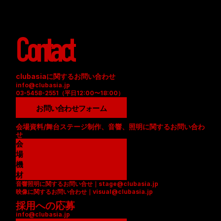
Contact
clubasiaに関するお問い合わせ
info@clubasia.jp
03-5458-2551（平日12:00〜18:00）
お問い合わせフォーム
会場資料/舞台ステージ制作、音響、照明に関するお問い合わ
せ
会
場
資
機
料
材
音響照明に関するお問い合せ｜stage@clubasia.jp
(
リ
映像に関するお問い合わせ｜visual@clubasia.jp
P
ス
採用への応募
D
ト
info@clubasia.jp
F
(