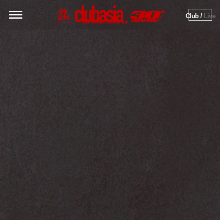
Club / 
Live