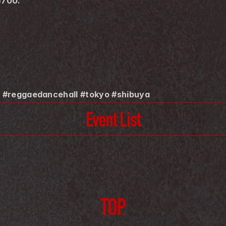
¥700.
 #reggaedancehall #tokyo #shibuya
Event List
TOP