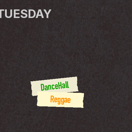
 TUESDAY
DanceHall
Reggae