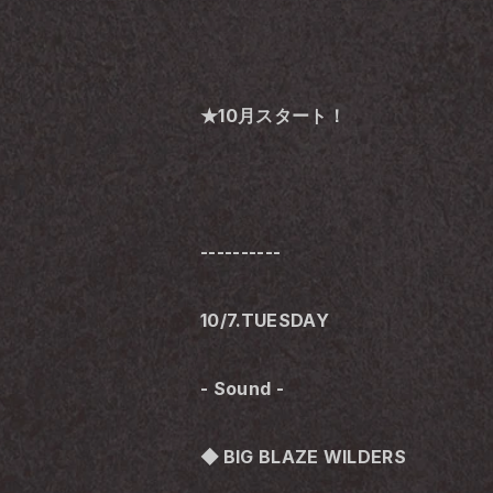
★10月スタート！
----------
10/7.TUESDAY
- Sound -
◆ 
BIG BLAZE WILDERS