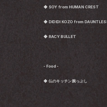
◆ SOY from HUMAN CREST
◆ DIDIDI KOZO from DAUNTLES
◆ RACY BULLET
- Food -
◆ 仏のキッチン腕っぷし