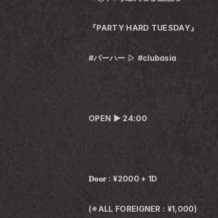
『PARTY HARD TUESDAY』
#パーハー ▷ #clubasia
OPEN ▶︎ 24:00
𝐃𝐨𝐨𝐫 : ¥2000 + 1D
(※ALL FOREIGNER : ¥1,000)