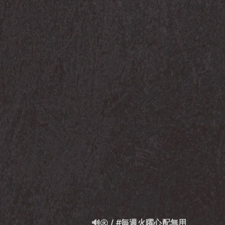
🔊㊋ / #毎週火曜心配無用