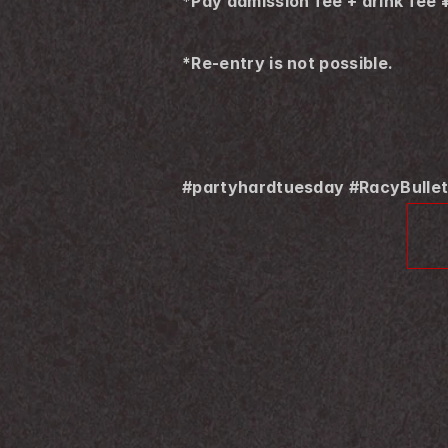
*Pay admission fee + drink fee 
*Re-entry is not possible.
#partyhardtuesday #RacyBullet