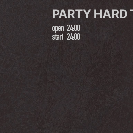
PARTY HARD
open
24:00
start
24:00