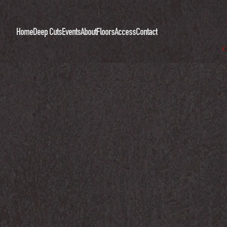
Home
Deep Cuts
Events
About
Floors
Access
Contact