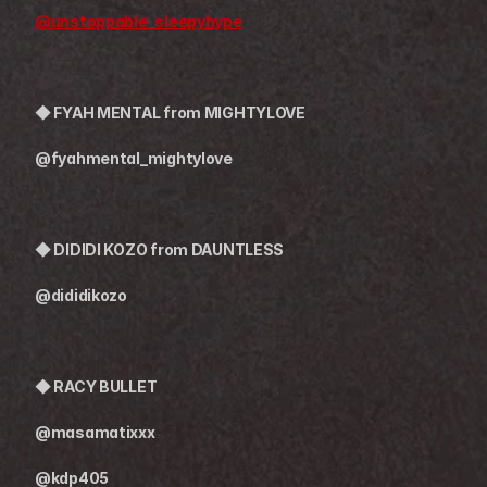
@unstoppable_sleepyhype
◆ FYAH MENTAL from MIGHTYLOVE
@fyahmental_mightylove
◆ DIDIDI KOZO from DAUNTLESS
@dididikozo
◆ RACY BULLET
@masamatixxx
@kdp405