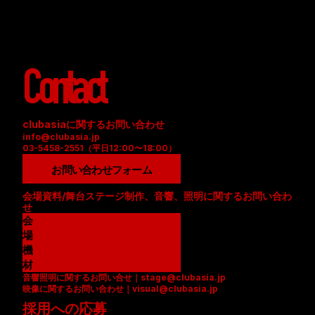
Contact
clubasiaに関するお問い合わせ
info@clubasia.jp
03-5458-2551（平日12:00〜18:00）
お問い合わせフォーム
会場資料/舞台ステージ制作、音響、照明に関するお問い合わ
せ
会
場
資
機
料
材
音響照明に関するお問い合せ｜stage@clubasia.jp
(
リ
映像に関するお問い合わせ｜visual@clubasia.jp
P
ス
採用への応募
D
ト