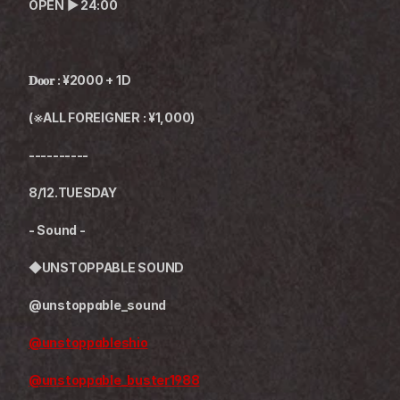
OPEN ▶︎ 24:00
𝐃𝐨𝐨𝐫 : ¥2000 + 1D
(※ALL FOREIGNER : ¥1,000)
----------
8/12.TUESDAY
- Sound -
◆
UNSTOPPABLE SOUND
@unstoppable_sound
@unstoppableshio
@unstoppable_buster1988