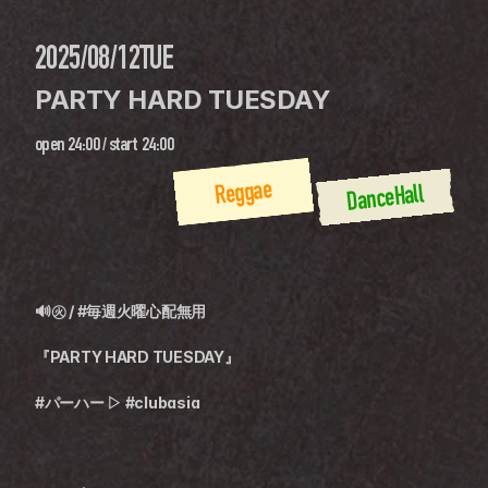
2025/08/12
TUE
PARTY HARD TUESDAY
open
24:00
 / 
start
24:00
Reggae
DanceHall
🔊㊋ / #毎週火曜心配無用
『PARTY HARD TUESDAY』
#パーハー ▷ #clubasia