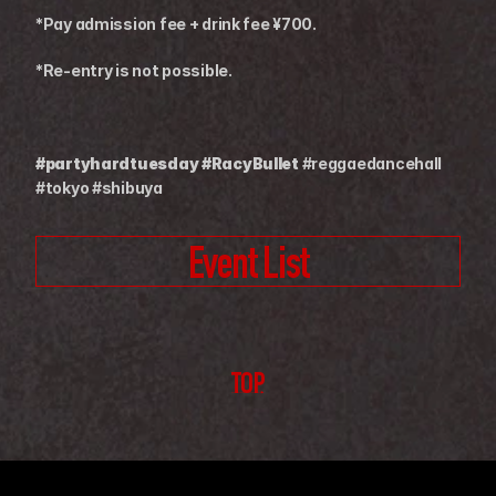
*Pay admission fee + drink fee ¥700.
*Re-entry is not possible.
#partyhardtuesday #RacyBullet 
#reggaedancehall 
#tokyo #shibuya
Event List
TOP