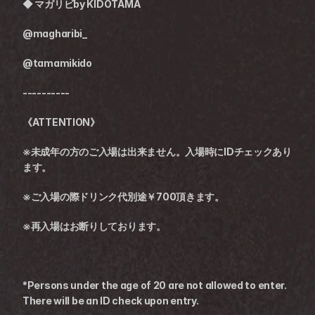
◆ 
マガリビby KIDOTAMA
@magharibi_
@tamamikido
----------
《ATTENTION》
※未成年の方のご入場は出来ません。入場時にIDチェックあり
ます。
※ご入場の際ドリンク代別途￥700頂きます。
※再入場はお断りしております。
*Persons under the age of 20 are not allowed to enter. 
There will be an ID check upon entry.