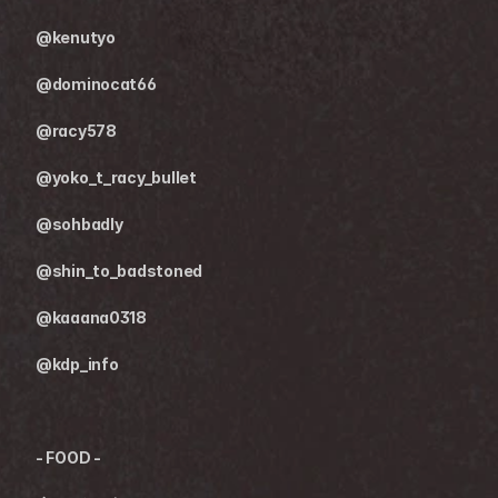
@kenutyo
@dominocat66
@racy578
@yoko_t_racy_bullet
@sohbadly
@shin_to_badstoned
@kaaana0318
@kdp_info
- FOOD -