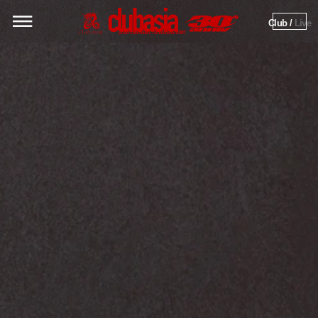
Club / 
Live