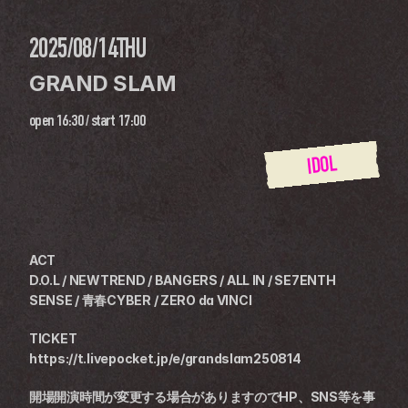
2025/08/14
THU
GRAND SLAM
open
16:30
 / 
start
17:00
IDOL
ACT
D.O.L / NEWTREND / BANGERS / ALL IN / SE7ENTH 
SENSE / 青春CYBER / ZERO da VINCI
TICKET
https://t.livepocket.jp/e/grandslam250814
開場開演時間が変更する場合がありますのでHP、SNS等を事