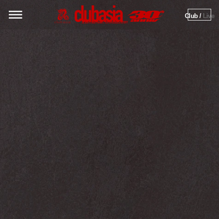
Club / 
Live