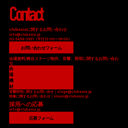
Contact
clubasiaに関するお問い合わせ
info@clubasia.jp
03-5458-2551（平日12:00〜18:00）
お問い合わせフォーム
会場資料/舞台ステージ制作、音響、照明に関するお問い合わ
せ
会
場
資
機
料
材
音響照明に関するお問い合せ｜stage@clubasia.jp
(
リ
映像に関するお問い合わせ｜visual@clubasia.jp
P
ス
採用への応募
D
ト
info@clubasia.jp
F
(
)
P
応募フォーム
D