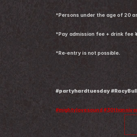
*Persons under the age of 20 ar
*Pay admission fee + drink fee 
*Re-entry is not possible.
#partyhardtuesday #RacyBull
#mightylovesound
#30thannive