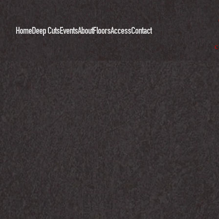
Home
Deep Cuts
Events
About
Floors
Access
Contact