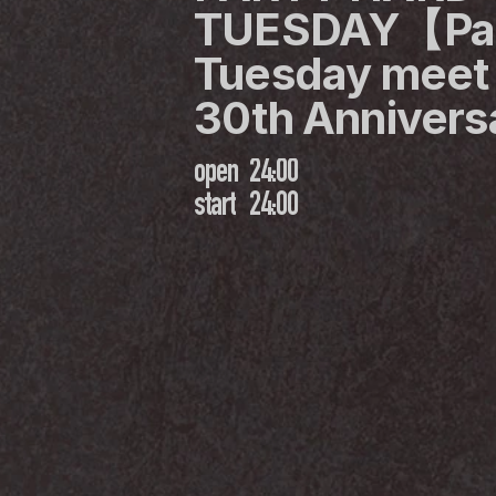
TUESDAY【Part
Tuesday meet 
30th Anniver
open
24:00
start
24:00