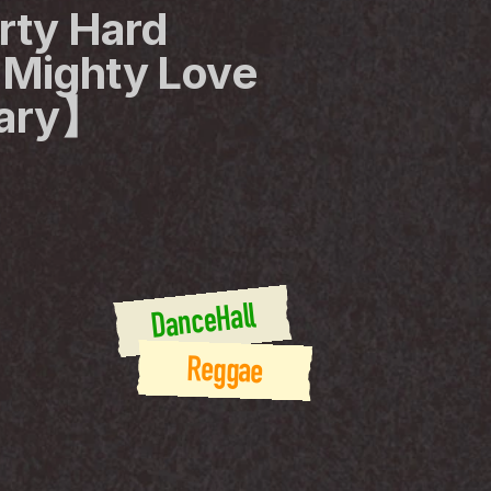
y Hard 
Mighty Love 
sary】
DanceHall
Reggae