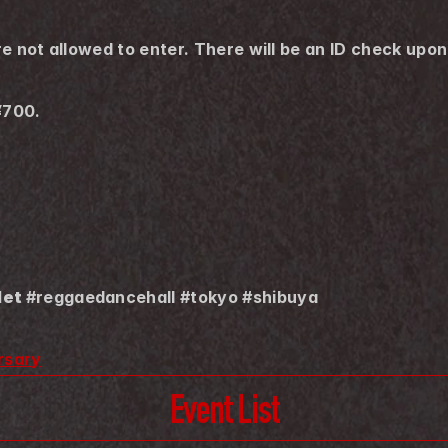
e not allowed to enter. There will be an ID check upon
¥700.
et 
#reggaedancehall #tokyo #shibuya
rsary
Event List