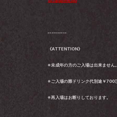
@tamamikido
----------
《ATTENTION》
※未成年の方のご入場は出来ません
※ご入場の際ドリンク代別途￥700
※再入場はお断りしております。