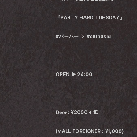
『PARTY HARD TUESDAY』
#パーハー ▷ #clubasia
OPEN ▶︎ 24:00
𝐃𝐨𝐨𝐫 : ¥2000 + 1D
(※ALL FOREIGNER : ¥1,000)