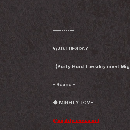
----------
9/30.TUESDAY
【Party Hard Tuesday meet Mig
- Sound -
◆ MIGHTY LOVE
@mightylovesound