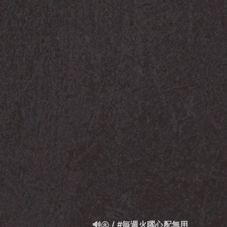
🔊㊋ / #毎週火曜心配無用