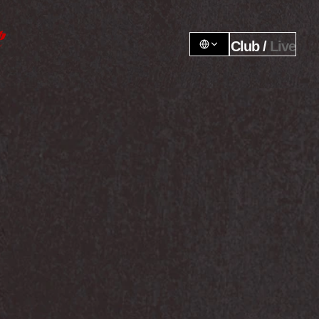
Club / 
Live