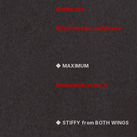
@mani_tee
@fyahmental_mightylove
◆ MAXIMUM
@maximum_crazy_b
◆ STIFFY from BOTH WINGS