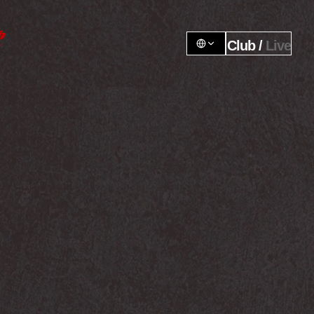
Club / 
Live