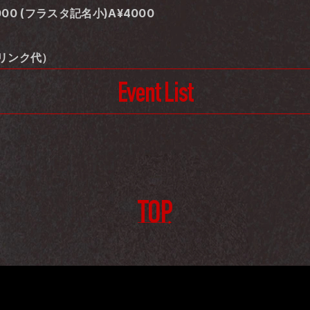
000 (フラスタ記名小)A¥4000
リンク代）
Event List
TOP