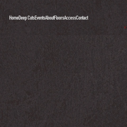
Home
Deep Cuts
Events
About
Floors
Access
Contact