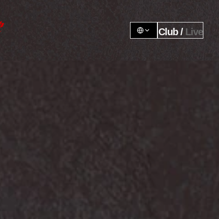
Club / 
Live