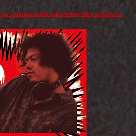
ttps://cultureofasia.zaiko.io/buy/1zH5:JEB:5fa90