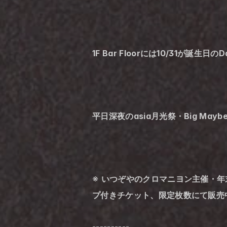
1F Bar Floorには10/31
平日深夜のasia月光祭・Big May
※ いつぞやのクロマニヨン主催・年末大
プ付きチケット、限定枚数にて販売
----------