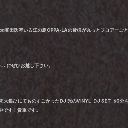
が誕生日のDaa和田氏率いる江の島OPPA-LAの皆様が丸っとフロ
be… にぜひお越し下さい。
集ひにてものすごかったDJ 光のVINYL  DJ SET  6
中です！貴重です。