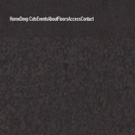
Home
Deep Cuts
Events
About
Floors
Access
Contact