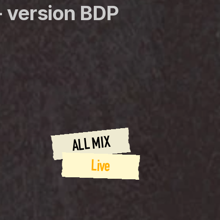
 version BDP 
ALL MIX
Live