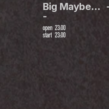
Big Maybe…   -
-
open
23:00
start
23:00