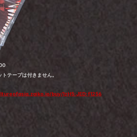
300
セットテープは付きません。
ultureofasia.zaiko.io/buy/1zH5:JED:f1256