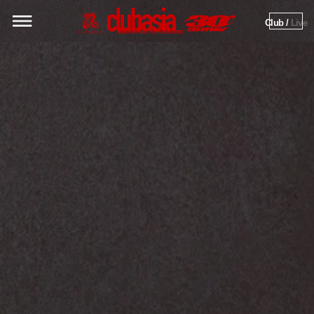
Club / 
Live