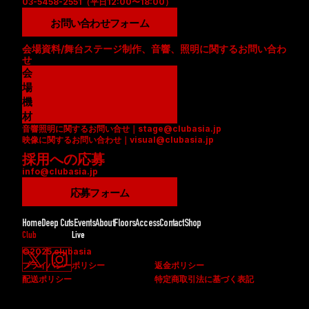
03-5458-2551（平日12:00〜18:00）
お問い合わせフォーム
会場資料/舞台ステージ制作、音響、照明に関するお問い合わ
せ
会
場
資
機
料
材
音響照明に関するお問い合せ｜stage@clubasia.jp
(
リ
映像に関するお問い合わせ｜visual@clubasia.jp
P
ス
採用への応募
D
ト
info@clubasia.jp
F
(
)
P
応募フォーム
D
F
Home
Deep Cuts
Events
About
Floors
Access
Contact
Shop
)
Club
Live
©2025 clubasia
プライバシーポリシー
返金ポリシー
配送ポリシー
特定商取引法に基づく表記