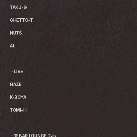
TAKU-G
GHETTO-T
NUTS
AL
・LIVE
HAZE
K-BOYA
TOMI-HI
・1F BAR LOUNGE DJs