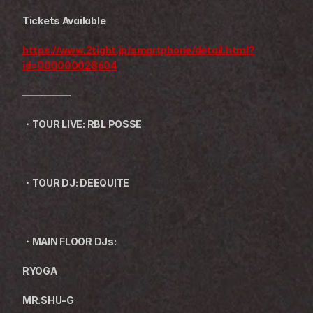
Tickets Available
https://www.2tight.jp/smartphone/detail.html?
id=000000028604
—————
・TOUR LIVE: RBL POSSE
・TOUR DJ: DEEQUITE
・MAIN FLOOR DJs:
RYOGA
MR.SHU-G