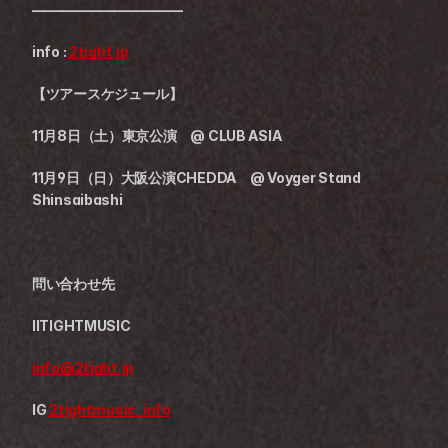
———————————
info : 
2tight.jp
【ツアースケジュール】
11月8日（土）東京公演　@ CLUB ASIA
11月9日（日）大阪公演CHEDDA　@ Voyger Stand 
Shinsaibashi
問い合わせ先
IITIGHTMUSIC
info@2tight.jp
IG 
2tightmusic_info