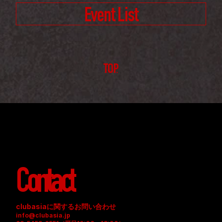
Event List
TOP
Contact
clubasiaに関するお問い合わせ
info@clubasia.jp