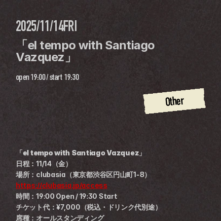
2025/11/14
FRI
「el tempo with Santiago 
Vazquez」
open
19:00
 / 
start
19:30
Other
「el tempo with Santiago Vazquez」
日程：11/14（金）
場所：clubasia（東京都渋谷区円山町1-8）
https://clubasia.jp/access
時間：19:00 Open / 19:30 Start
チケット代：¥7,000（税込・ドリンク代別途）
席種：オールスタンディング