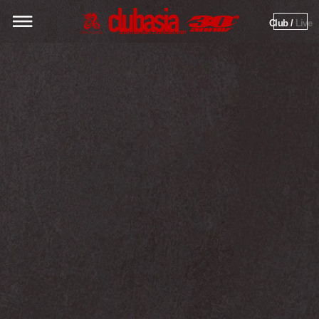
Club / 
Live