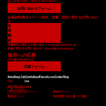
03-5458-2551（平日12:00〜18:00）
お問い合わせフォーム
会場資料/舞台ステージ制作、音響、照明に関するお問い合わ
せ
会
場
資
機
料
材
音響照明に関するお問い合せ｜stage@clubasia.jp
(
リ
映像に関するお問い合わせ｜visual@clubasia.jp
P
ス
採用への応募
D
ト
info@clubasia.jp
F
(
)
P
応募フォーム
D
F
Home
Deep Cuts
Events
About
Floors
Access
Contact
Shop
)
Club
Live
©2025 clubasia
プライバシーポリシー
返金ポリシー
配送ポリシー
特定商取引法に基づく表記