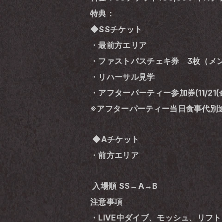
特典：
◆SSチケット
・最前方エリア
・ファストパスチェキ券　3枚（メ
・リハーサル見学
・アフターパーティー参加券(11/21(金
※アフターパーティー当日食事代別途
 ◆Aチケット　
・前方エリア
 入場順 SS→A→B
注意事項
・LIVE中ダイブ、モッシュ、リフ