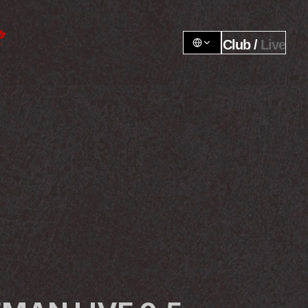
Club / 
Live