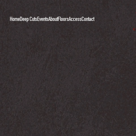
Home
Deep Cuts
Events
About
Floors
Access
Contact