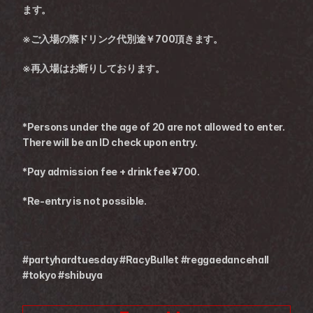
ます。
※ご入場の際ドリンク代別途￥700頂きます。
※再入場はお断りしております。
*Persons under the age of 20 are not allowed to enter. 
There will be an ID check upon entry.
*Pay admission fee + drink fee ¥700.
*Re-entry is not possible.
#partyhardtuesday #RacyBullet #reggaedancehall 
#tokyo #shibuya