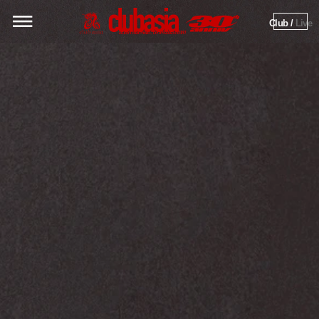
Club / 
Live