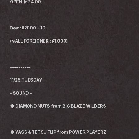
OPEN ▶︎ 24:00
𝐃𝐨𝐨𝐫 : ¥2000 + 1D
(※ALL FOREIGNER : ¥1,000)
----------
11/25.TUESDAY
- SOUND -
◆ 
DIAMOND NUTS from
BIG BLAZE WILDERS
◆ YASS & TETSU FLIP from POWER PLAYERZ