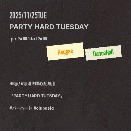
2025/11/25
TUE
PARTY HARD TUESDAY
open
24:00
 / 
start
24:00
Reggae
DanceHall
🔊㊋ / #毎週火曜心配無用
『PARTY HARD TUESDAY』
#パーハー ▷ #clubasia