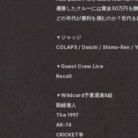
優勝したクルーには賞金30万円を贈
どの年代が勝利を掴むのか？世代を
▼ジャッジ
COLAPS / Daichi / Shimo-Ren /
▼Guest Crew Live
Recoll
▼Wildcard予選通過8組
勘繰遊人
The 1997
AK-74
CRICKET🎯