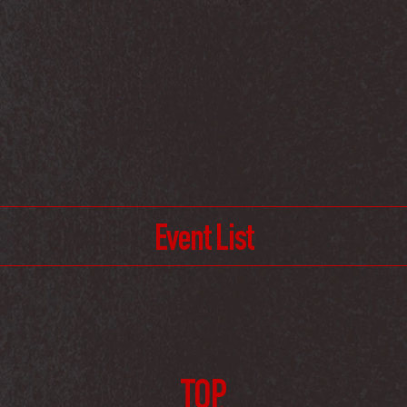
Event List
TOP