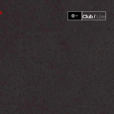
Club / 
Live