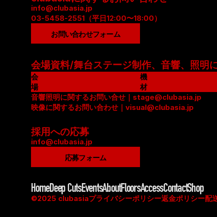
info@clubasia.jp
03-5458-2551（平日12:00〜18:00）
お問い合わせフォーム
会場資料/舞台ステージ制作、音響、照明
会
機
場
材
資
音響照明に関するお問い合せ｜stage@clubasia.jp
リ
料
映像に関するお問い合わせ｜visual@clubasia.jp
ス
(
ト
P
(
採用への応募
D
P
info@clubasia.jp
F
D
応募フォーム
)
F
)
Home
Deep Cuts
Events
About
Floors
Access
Contact
Shop
©2025 clubasia
プライバシーポリシー
返金ポリシー
配