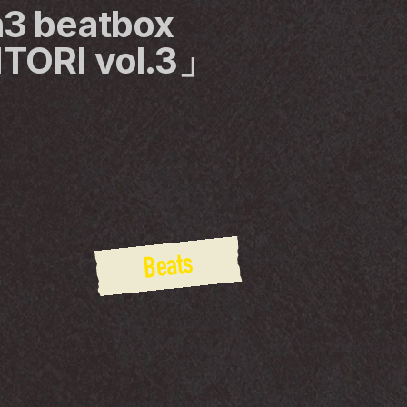
beatbox 
ITORI vol.3」
Beats