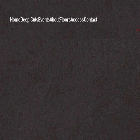
Home
Deep Cuts
Events
About
Floors
Access
Contact