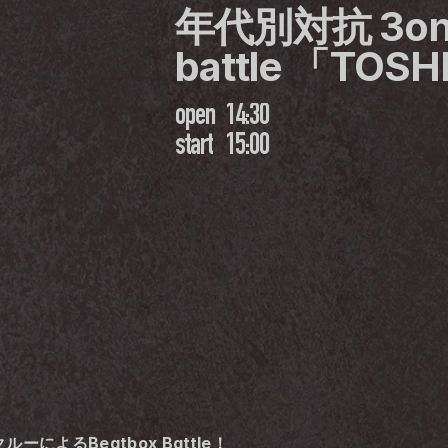
年代別対抗 3on3 
battle 「TOSH
open
14:30
start
15:00
によるBeatbox Battle！