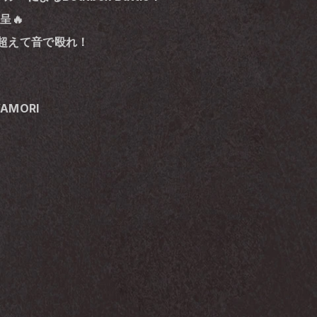
呈🔥
超えて音で殴れ！
 YAMORI