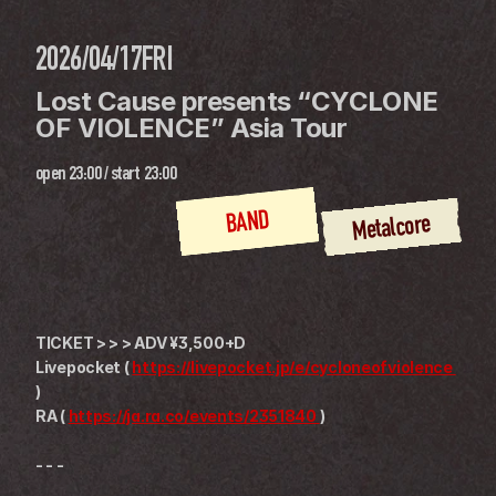
2026/04/17
FRI
Lost Cause presents “CYCLONE 
OF VIOLENCE” Asia Tour
open
23:00
 / 
start
23:00
BAND
Metalcore
TICKET > > > ADV ¥3,500+D
Livepocket ( 
https://livepocket.jp/e/cycloneofviolence 
)
RA ( 
https://ja.ra.co/events/2351840 
)
- - -