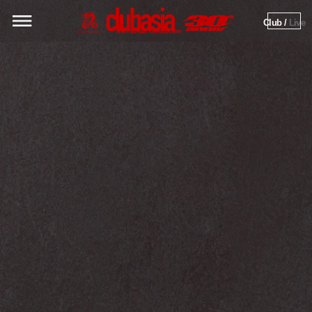
Club / 
Live