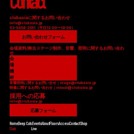
Contact
clubasiaに関するお問い合わせ
info@clubasia.jp
03-5458-2551（平日12:00〜18:00）
お問い合わせフォーム
会場資料/舞台ステージ制作、音響、照明に関するお問い合わ
せ
会
場
資
機
料
材
音響照明に関するお問い合せ｜stage@clubasia.jp
(
リ
映像に関するお問い合わせ｜visual@clubasia.jp
P
ス
採用への応募
D
ト
info@clubasia.jp
F
(
)
P
応募フォーム
D
F
Home
Deep Cuts
Events
About
Floors
Access
Contact
Shop
)
Club
Live