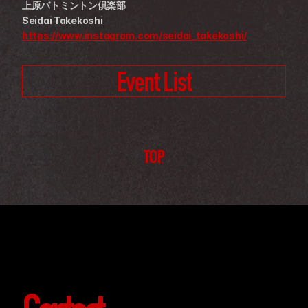
上原バトミントン倶楽部
Seidai Takekoshi 
https://www.instagram.com/seidai_takekoshi/
Event List
TOP