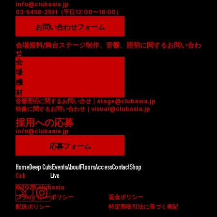
info@clubasia.jp
03-5458-2551（平日12:00〜18:00）
お問い合わせフォーム
会場資料/舞台ステージ制作、音響、照明に関するお問い合わ
せ
会
場
資
機
料
材
音響照明に関するお問い合せ｜stage@clubasia.jp
(
リ
映像に関するお問い合わせ｜visual@clubasia.jp
P
ス
採用への応募
D
ト
info@clubasia.jp
F
(
)
P
応募フォーム
D
F
Home
Deep Cuts
Events
About
Floors
Access
Contact
Shop
)
Club
Live
©2025 clubasia
プライバシーポリシー
返金ポリシー
配送ポリシー
特定商取引法に基づく表記