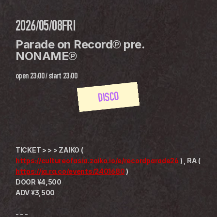
2026/05/08
FRI
Parade on Record℗ pre.  
NONAME℗
open
23:00
 / 
start
23:00
DISCO
TICKET > > > ZAIKO ( 
https://cultureofasia.zaiko.io/e/recordparade26
 ) , RA ( 
https://ja.ra.co/events/2401680
 )
DOOR ¥4,500
ADV ¥3,500
- - -