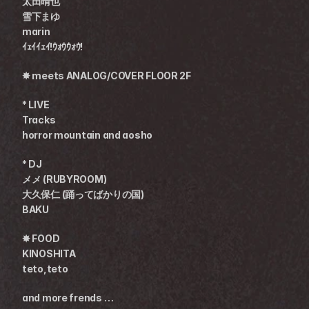
太田晴也
雪下まゆ
marin
ｲｪｲｲｪｲ!ｳｫｳｳｫｳ!
✸ meets ANALOG/COVER FLOOR 2F
* LIVE
Tracks
horror mountain and aosho
* DJ
メメ (RUBYROOM)
大久保仁 (踊ってばかりの国)
BAKU
✸ FOOD
KINOSHITA
teto,teto
and more frends …