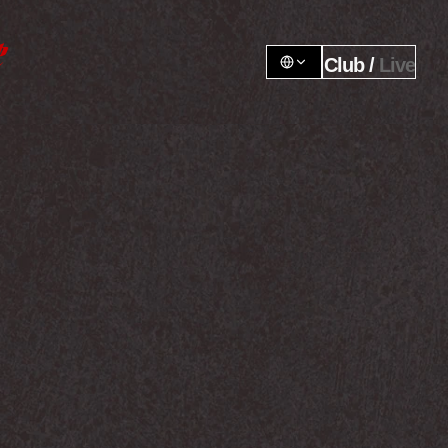
Club / 
Live