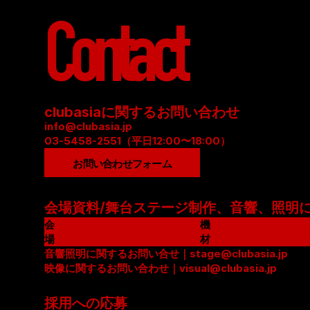
Contact
clubasiaに関するお問い合わせ
info@clubasia.jp
03-5458-2551（平日12:00〜18:00）
お問い合わせフォーム
会場資料/舞台ステージ制作、音響、照明
会
機
場
材
資
音響照明に関するお問い合せ｜stage@clubasia.jp
リ
料
映像に関するお問い合わせ｜visual@clubasia.jp
ス
(
ト
P
(
採用への応募