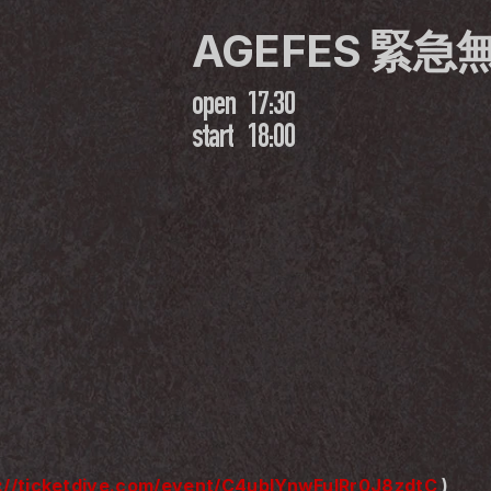
AGEFES 緊急
open
17:30
start
18:00
://ticketdive.com/event/C4ubIYnwFuIRr0J8zdtC
 )