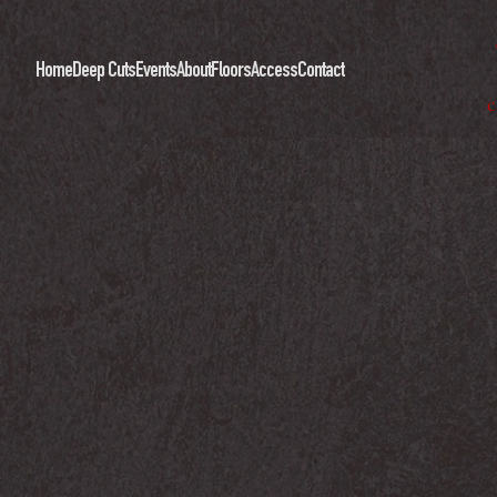
Home
Deep Cuts
Events
About
Floors
Access
Contact