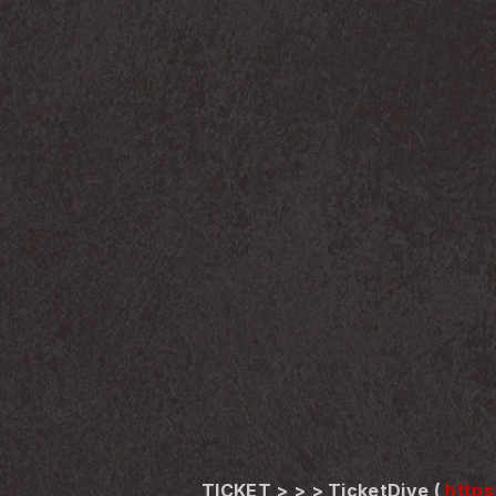
TICKET > > > TicketDive ( 
https