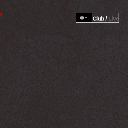
Club / 
Live