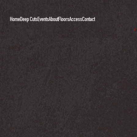
Home
Deep Cuts
Events
About
Floors
Access
Contact