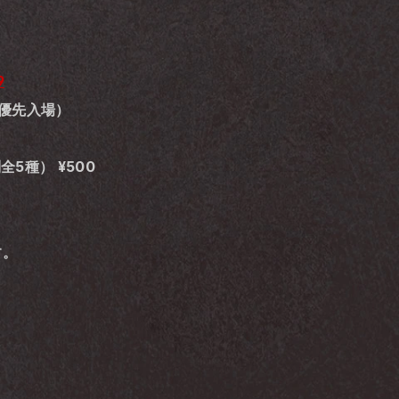
9
メ&優先入場）
全5種） ¥500
す。