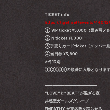
TICKET info
https://tiget.net/events/44042
① VIP ticket ¥5,000（囲み写
② N ticket ¥1,000
③手売りカードticket（メンバー別
④当日券 ¥3,800
※各1D別
①②③④の順番に入場となりま
―――――――――――――
“LOVE”と“BEAT”が混ざる夜
共感型ガールズグループ
EMPATHY が東名阪を踊らせる