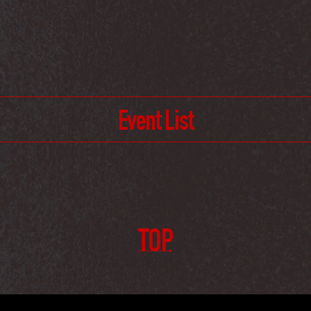
Event List
TOP