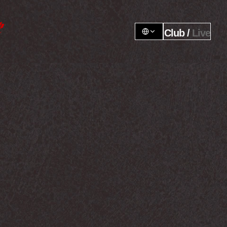
Club / 
Live