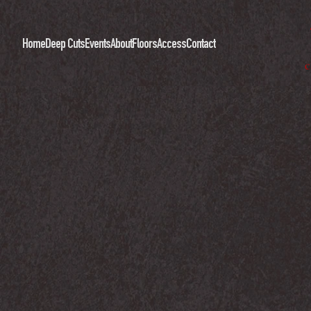
Home
Deep Cuts
Events
About
Floors
Access
Contact