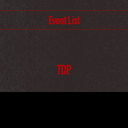
Event List
TOP