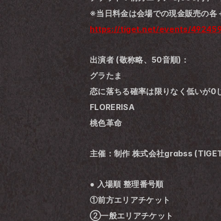
※当日料金は会場での現金販売の各＋
https://tiget.net/events/49245
出演者 (敬称略、50音順)：
グラたま
恋に落ちる確率は限りなく低いが0
FLORERISA
桃色革命
主催：制作 株式会社grabss (TIGET
● 入場順 整理番号順
①前方エリアチケット
②一般エリアチケット