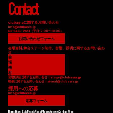
Contact
clubasiaに関するお問い合わせ
info@clubasia.jp
03-5458-2551（平日12:00〜18:00）
お問い合わせフォーム
会場資料/舞台ステージ制作、音響、照明に関するお問い合わ
せ
会
場
資
機
料
材
音響照明に関するお問い合せ｜stage@clubasia.jp
(
リ
映像に関するお問い合わせ｜visual@clubasia.jp
P
ス
採用への応募
D
ト
info@clubasia.jp
F
(
)
P
応募フォーム
D
F
Home
Deep Cuts
Events
About
Floors
Access
Contact
Shop