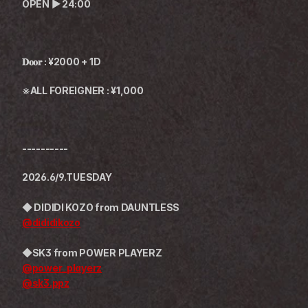
OPEN ▶︎ 24:00
𝐃𝐨𝐨𝐫 : ¥2000 + 1D
※ALL FOREIGNER : ¥1,000
----------
2026.6/9.TUESDAY
◆ DIDIDI KOZO from DAUNTLESS
@dididikozo
◆SK3 from POWER PLAYERZ
@power_playerz
@sk3.ppz