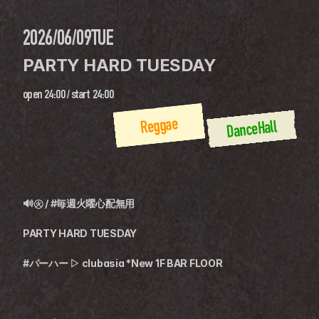
2026/06/09
TUE
PARTY HARD TUESDAY
open
24:00
 / 
start
24:00
Reggae
DanceHall
🔊㊋ / #毎週火曜心配無用
PARTY HARD TUESDAY
#パーハー ▷ clubasia *New 1F BAR FLOOR