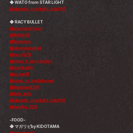
◆ WATO from STAR LIGHT
@djwato_starlight_kdp010
◆ RACY BULLET
@masamatixxx
@kdp405
@kenutyo
@dominocat66
@racy578
@yoko_t_racy_bullet
@sohbadly
@pzee03
@shin_to_badstoned
@kaaana0318
@kdp_info
@djwato_starlight_kdp010
@goldyy_028
-FOOD-
◆ マガリビby KIDOTAMA
@magharibi_