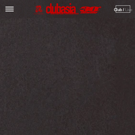
Club / 
Live