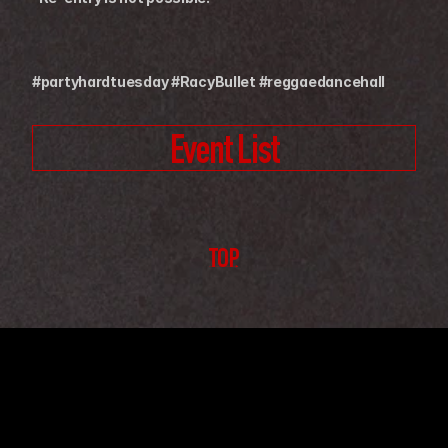
#partyhardtuesday #RacyBullet #reggaedancehall
Event List
TOP