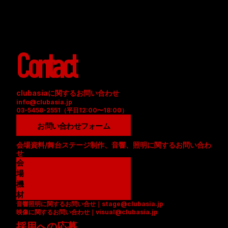
Contact
clubasiaに関するお問い合わせ
info@clubasia.jp
03-5458-2551（平日12:00〜18:00）
お問い合わせフォーム
会場資料/舞台ステージ制作、音響、照明に関するお問い合わ
せ
会
場
資
機
料
材
音響照明に関するお問い合せ｜stage@clubasia.jp
(
リ
映像に関するお問い合わせ｜visual@clubasia.jp
P
ス
採用への応募
D
ト