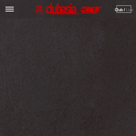
Club / 
Live