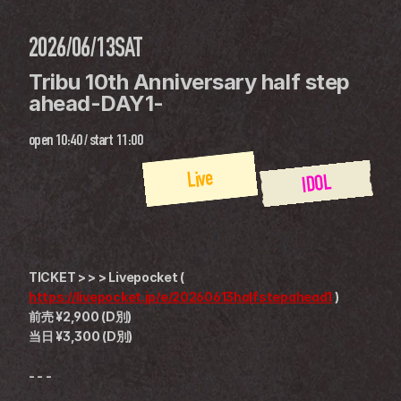
2026/06/13
SAT
Tribu 10th Anniversary half step 
ahead-DAY1-
open
10:40
 / 
start
11:00
Live
IDOL
TICKET > > > Livepocket ( 
https://livepocket.jp/e/20260613halfstepahead1
 )
前売 ¥2,900 (D別)
当日 ¥3,300 (D別)
- - -