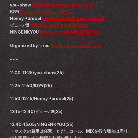
you-show 
https://x.com/youshow_info
IQ99 
https://x.com/___IQ99___
Honey Parasol 
https://x.com/honey_parasol
ピューパ!! 
https://x.com/pupa11music
NINGENKYOU 
https://x.com/NINGENKYOU_
Organized by Tribu 
https://x.com/tribu_syo
- - -
11:00-11:25/you-show(25)
11:25-11:50/IQ99(25)
11:50-12:15/Honey Parasol(25)
12:15-12:40/ピューパ!!(25)
12:40-13:05/NINGENKYOU(25)
・マスクの着用は任意、ただしコール、MIXを行う場合は周り
のお客様へのご配慮をお願い致します。