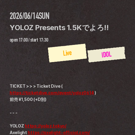
2026/06/14
SUN
YOLOZ Presents 1.5Kでよろ!!
open
17:00
 / 
start
17:30
Live
IDOL
TICKET > > > Ticket Dive ( 
https://ticketdive.com/event/yoloz0614
 )
前売 ¥1,500 (+D別)
- - -
YOLOZ 
https://yoloz.tokyo/
Axelight 
https://axelight-official.com/