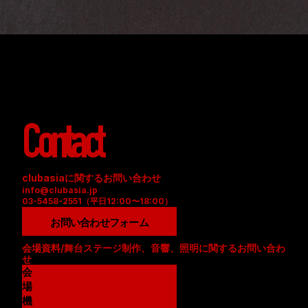
Contact
clubasiaに関するお問い合わせ
info@clubasia.jp
03-5458-2551（平日12:00〜18:00）
お問い合わせフォーム
会場資料/舞台ステージ制作、音響、照明に関するお問い合わ
せ
会
場
資
機