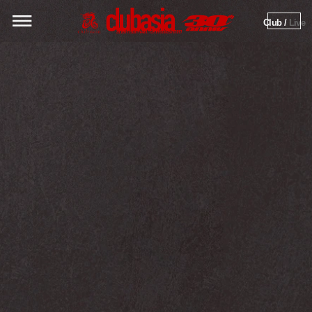
Club / 
Live