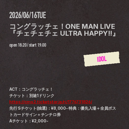
2026/06/16
TUE
コングラッチェ！ONE MAN LIVE 
『チェチェチェ ULTRA HAPPY!!』
open
18:20
 / 
start
19:00
IDOL
ACT：コングラッチェ！
チケット：別途1ドリンク
https://cms2.ticketstar.jp/ri/1776731826/
先行 Sチケット(抽選)：¥8,000- 特典：優先入場＋全員ポス
トカードサイン＋チンチロ券
Aチケット：¥2,000-