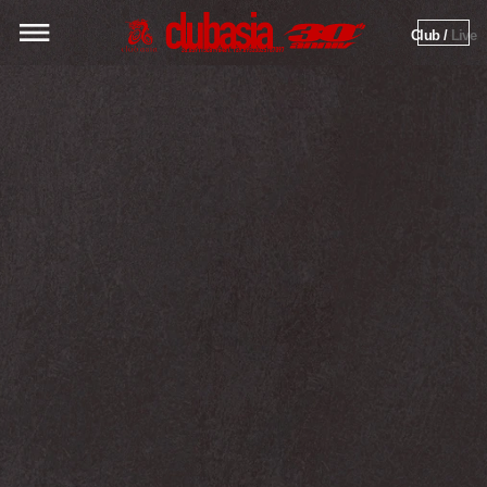
Club / 
Live