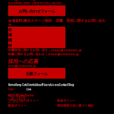
03-5458-2551（平日12:00〜18:00）
お問い合わせフォーム
会場資料/舞台ステージ制作、音響、照明に関するお問い合わ
せ
会
場
資
機
料
材
音響照明に関するお問い合せ｜stage@clubasia.jp
(
リ
映像に関するお問い合わせ｜visual@clubasia.jp
P
ス
採用への応募
D
ト
info@clubasia.jp
F
(
)
P
応募フォーム
D
F
Home
Deep Cuts
Events
About
Floors
Access
Contact
Shop
)
Club
Live
©2025 clubasia
プライバシーポリシー
返金ポリシー
配送ポリシー
特定商取引法に基づく表記