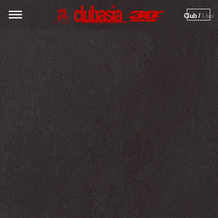
Club / 
Live