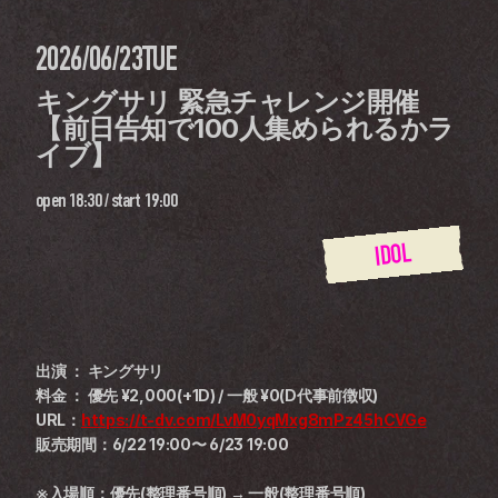
2026/06/23
TUE
キングサリ 緊急チャレンジ開催
【前日告知で100人集められるかラ
イブ】
open
18:30
 / 
start
19:00
IDOL
出演 ： キングサリ
料金 ： 優先 ¥2,000(+1D) / 一般 ¥0(D代事前徴収)
URL：
https://t-dv.com/LvM0yqMxg8mPz45hCVGe
販売期間：6/22 19:00〜 6/23 19:00
※入場順：優先(整理番号順) → 一般(整理番号順)