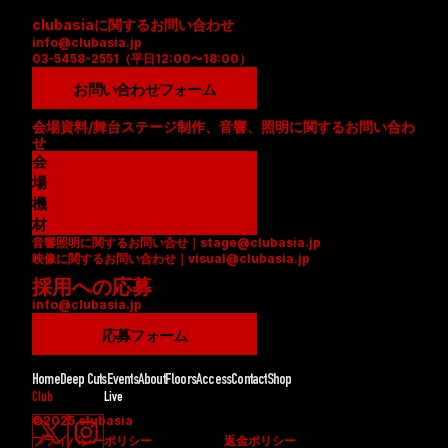
clubasiaに関するお問い合わせ
info@clubasia.jp
03-5458-2551（平日12:00〜18:00）
お問い合わせフォーム
会場資料/舞台ステージ制作、音響、照明に関するお問い合わ
せ
会
場
資
機
料
材
音響照明に関するお問い合せ｜stage@clubasia.jp
(
リ
映像に関するお問い合わせ｜visual@clubasia.jp
P
ス
採用への応募
D
ト
info@clubasia.jp
F
(
)
P
応募フォーム
D
F
Home
Deep Cuts
Events
About
Floors
Access
Contact
Shop
)
Club
Live
©2025 clubasia
プライバシーポリシー
返金ポリシー