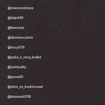
@masamatixxx
@kdp405
@kenutyo
@dominocat66
@racy578
@yoko_t_racy_bullet
@sohbadly
@pzee03
@shin_to_badstoned
@kaaana0318