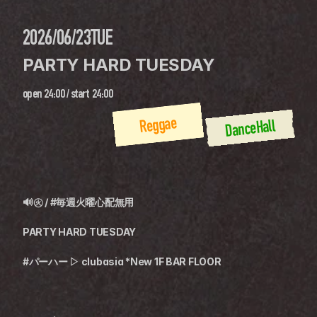
2026/06/23
TUE
PARTY HARD TUESDAY
open
24:00
 / 
start
24:00
Reggae
DanceHall
🔊㊋ / #毎週火曜心配無用
PARTY HARD TUESDAY
#パーハー ▷ clubasia *New 1F BAR FLOOR