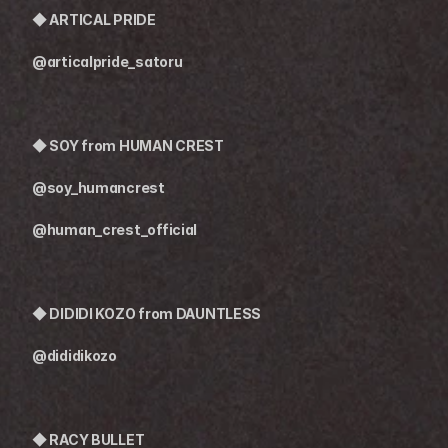
◆ ARTICAL PRIDE
@articalpride_satoru
◆ SOY from HUMAN CREST
@soy_humancrest
@human_crest_official
◆ DIDIDI KOZO from DAUNTLESS
@dididikozo
◆ 
RACY BULLET