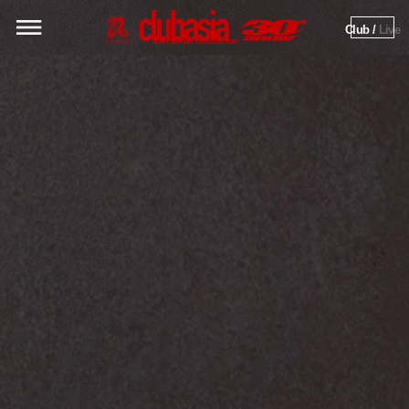
Club / 
Live