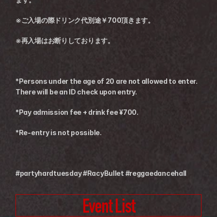
※ご入場の際ドリンク代別途￥700頂きます。
※再入場はお断りしております。
*Persons under the age of 20 are not allowed to enter. 
There will be an ID check upon entry.
*Pay admission fee + drink fee ¥700.
*Re-entry is not possible.
#partyhardtuesday #RacyBullet #reggaedancehall
Event List