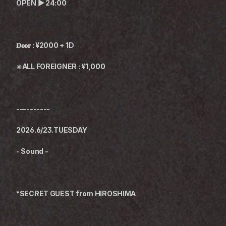
OPEN ▶︎ 24:00
𝐃𝐨𝐨𝐫 : ¥2000 + 1D
※ALL FOREIGNER : ¥1,000
----------
2026.6/23.TUESDAY
- Sound -
*SECRET GUEST from HIROSHIMA