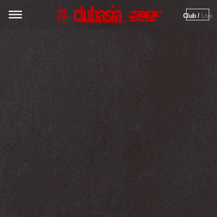
Club / 
Live