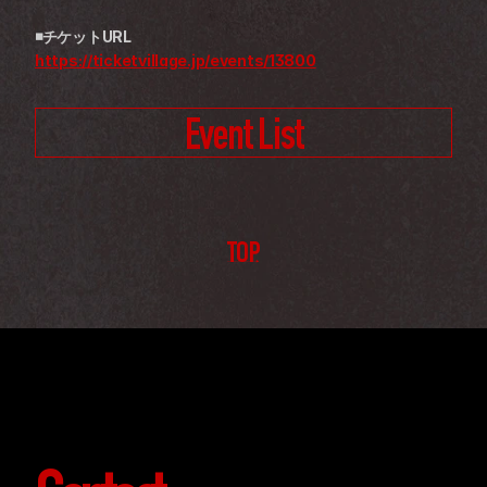
◾チケットURL
https://ticketvillage.jp/events/13800
Event List
TOP