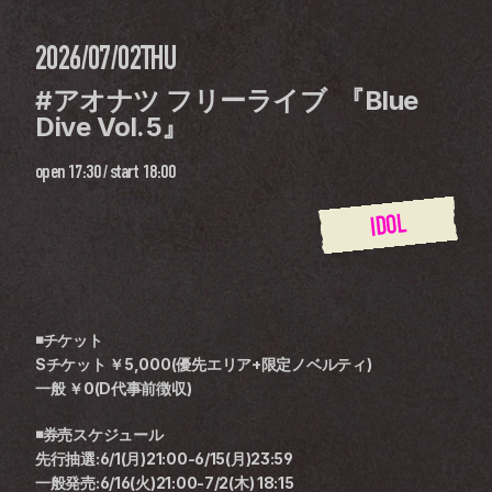
2026/07/02
THU
#アオナツ フリーライブ  『Blue 
Dive Vol.5』
open
17:30
 / 
start
18:00
IDOL
◾チケット
Sチケット ￥5,000(優先エリア+限定ノベルティ)
一般 ￥0(D代事前徴収)
◾券売スケジュール
先行抽選:6/1(月)21:00-6/15(月)23:59
一般発売:6/16(火)21:00-7/2(木) 18:15