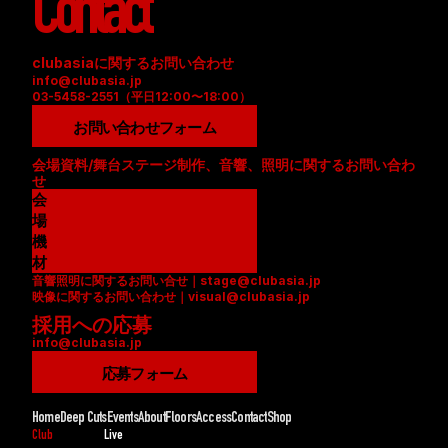
Contact
clubasiaに関するお問い合わせ
info@clubasia.jp
03-5458-2551（平日12:00〜18:00）
お問い合わせフォーム
会場資料/舞台ステージ制作、音響、照明に関するお問い合わ
せ
会
場
資
機
料
材
音響照明に関するお問い合せ｜stage@clubasia.jp
(
リ
映像に関するお問い合わせ｜visual@clubasia.jp
P
ス
採用への応募
D
ト
info@clubasia.jp
F
(
)
P
応募フォーム
D
F
Home
Deep Cuts
Events
About
Floors
Access
Contact
Shop
)
Club
Live