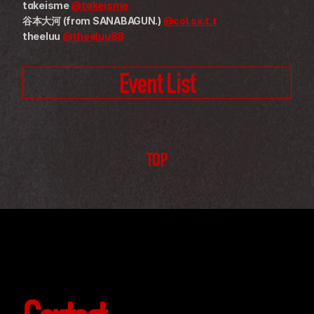
takeisme 
@takeisme
谷本大河 (from SANABAGUN.) 
@col.sx.t.t
theeluu 
@theeluu88
Event List
TOP