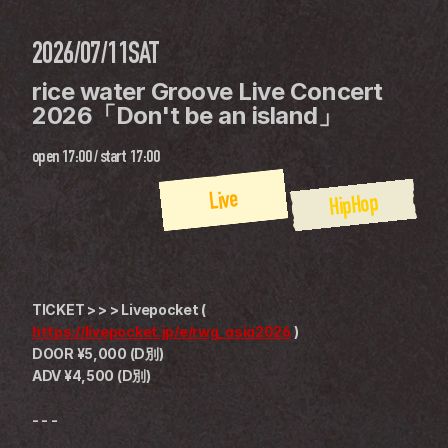
2026/07/11
SAT
rice water Groove Live Concert 
2026「Don't be an island」
open
17:00
 / 
start
17:00
Live
HipHop
TICKET > > > Livepocket ( 
https://livepocket.jp/e/rwg_asia2026
 )
DOOR ¥5,000 (D別)
ADV ¥4,500 (D別)
- - -