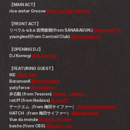
【MAIN ACT】
rice water Groove 
@tbs_rwg
@shiponyo
【FRONT ACT】
リベラル a.k.a 岩間俊樹(from SANABAGUN.) 
@iwama0176
youngleaf(from Contrail Club) 
@youngleaf.cc
【OPENING DJ】
DJ Komogi 
@dj_komogi
【FEATURING GUEST】
IKE 
@ike_dgc
BaramonK 
@baramonkei
yutyforce 
@yutyforce
井石毅 (from 7ession) 
@iishi__takeshi
ratiff (from Neibiss) 
@_ratiff_
テークエム（from 梅田サイファー） 
@ppnthaslgddpmn
HATCH（from 梅田サイファー） 
@laughemall
Vue du monde 
@vuedu_monde
basho (from CBS) 
@basho_cbs