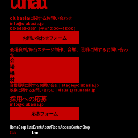
Contact
clubasiaに関するお問い合わせ
info@clubasia.jp
03-5458-2551（平日12:00〜18:00）
お問い合わせフォーム
会場資料/舞台ステージ制作、音響、照明に関するお問い合わ
せ
会
場
資
機
料
材
音響照明に関するお問い合せ｜stage@clubasia.jp
(
リ
映像に関するお問い合わせ｜visual@clubasia.jp
P
ス
採用への応募
D
ト
info@clubasia.jp
F
(
)
P
応募フォーム
D
F
Home
Deep Cuts
Events
About
Floors
Access
Contact
Shop
)
Club
Live