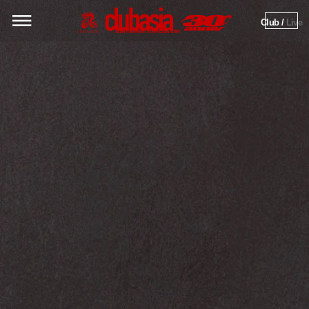
Club / 
Live