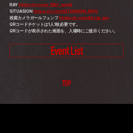
RAY 
https://x.com/_RAY_world
SITUASION 
https://x.com/SITUASION_INFO
校庭カメラガールフュンフ 
https://x.com/ktcgv_jpn
QRコードチケットは1人1枚必要です。
QRコードが表示された画面を、入場時にご提示ください。
Event List
TOP