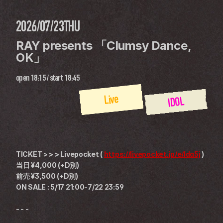
2026/07/23
THU
RAY presents 「Clumsy Dance, 
OK」
open
18:15
 / 
start
18:45
Live
IDOL
TICKET > > > Livepocket ( 
https://livepocket.jp/e/lda5j
 )
当日 ¥4,000 (+D別)
前売 ¥3,500 (+D別)
ON SALE : 5/17 21:00-7/22 23:59
- - -