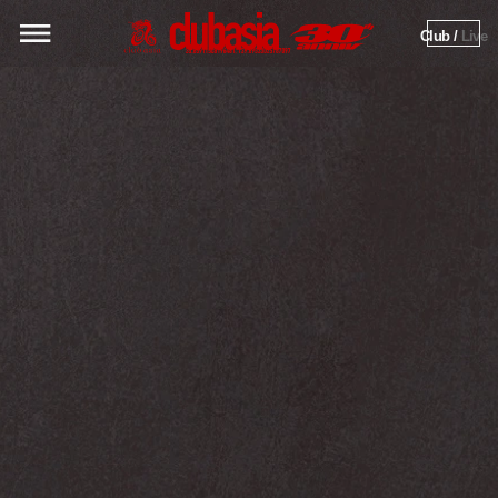
Club / 
Live