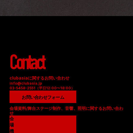
Contact
clubasiaに関するお問い合わせ
info@clubasia.jp
03-5458-2551（平日12:00〜18:00）
お問い合わせフォーム
会場資料/舞台ステージ制作、音響、照明に関するお問い合わ
せ
会
場
資
機