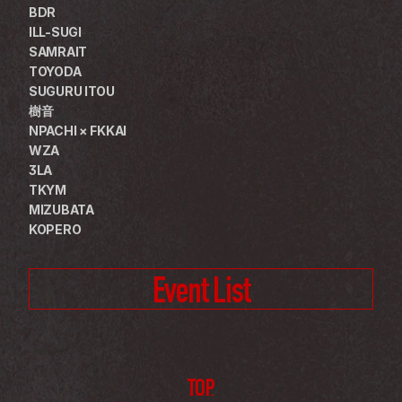
BDR
ILL-SUGI
SAMRAIT
TOYODA
SUGURU ITOU
樹音
NPACHI × FKKAI
WZA
3LA
TKYM
MIZUBATA
KOPERO
Event List
TOP