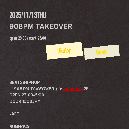
2025/11/13
THU
90BPM TAKEOVER
open
23:00
 / 
start
23:00
HipHop
Beats
BEATS/HIPHOP
『 𝟵𝟬𝘽𝙋𝙈 𝙏𝘼𝙆𝙀𝙊𝙑𝙀𝙍 』➤ 
#clubasia
 2F
OPEN 23:00-5:00
DOOR 1000JPY
-ACT
SUNNOVA