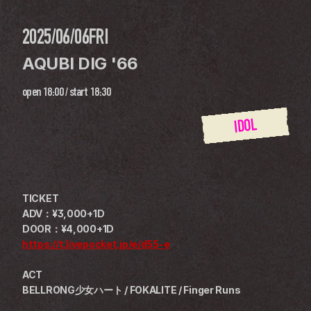
2025/06/06
FRI
AQUBI DIG '66
open
18:00
 / 
start
18:30
IDOL
TICKET
ADV：¥3,000+1D
DOOR：¥4,000+1D
https://t.livepocket.jp/e/d55-e
ACT
BELLRONG少女ハート / FOKALITE / Finger Runs