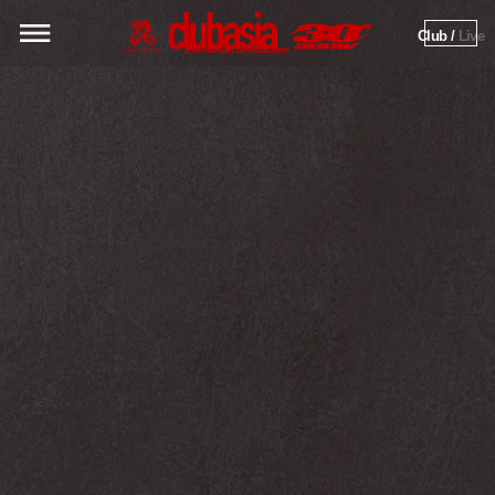
Club / 
Live