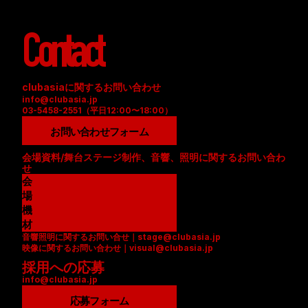
Contact
clubasiaに関するお問い合わせ
info@clubasia.jp
03-5458-2551（平日12:00〜18:00）
お問い合わせフォーム
会場資料/舞台ステージ制作、音響、照明に関するお問い合わ
せ
会
場
資
機
料
材
音響照明に関するお問い合せ｜stage@clubasia.jp
(
リ
映像に関するお問い合わせ｜visual@clubasia.jp
P
ス
採用への応募
D
ト
info@clubasia.jp
F
(
)
P
応募フォーム