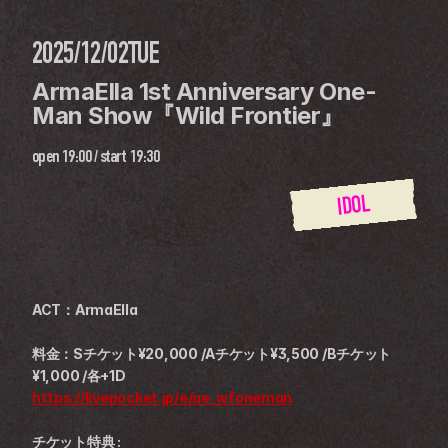
2025/12/02
TUE
ArmaElla 1st Anniversary One-
Man Show『Wild Frontier』
open
19:00
 / 
start
19:30
IDOL
ACT：ArmaElla 
料金：Sチケット¥20,000 /Aチケット¥3,500 /Bチケット 
¥1,000 /各+1D
https://livepocket.jp/e/ae_wfoneman
チケット特典 :