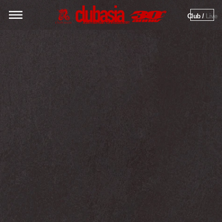
Club / 
Live