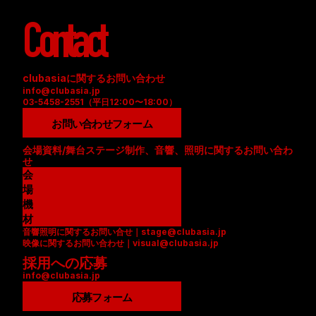
Contact
clubasiaに関するお問い合わせ
info@clubasia.jp
03-5458-2551（平日12:00〜18:00）
お問い合わせフォーム
会場資料/舞台ステージ制作、音響、照明に関するお問い合わ
せ
会
場
資
機
料
材
音響照明に関するお問い合せ｜stage@clubasia.jp
(
リ
映像に関するお問い合わせ｜visual@clubasia.jp
P
ス
採用への応募
D
ト
info@clubasia.jp
F
(
)
P
応募フォーム
D