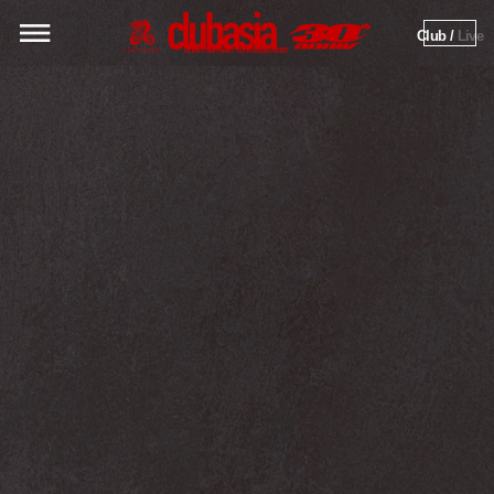
Club / 
Live