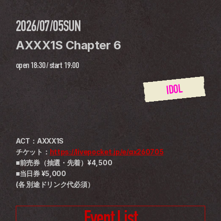
2026/07/05
SUN
AXXX1S Chapter 6
open
18:30
 / 
start
19:00
IDOL
ACT：AXXX1S
チケット：
https://livepocket.jp/e/ax260705
■前売券（抽選・先着）¥4,500
■当日券 ¥5,000
(各 別途ドリンク代必須）
Event List