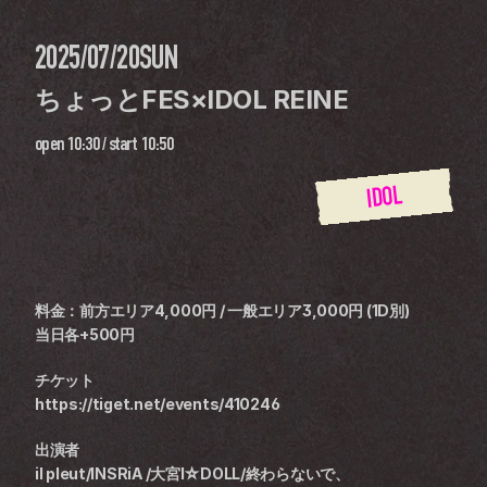
2025/07/20
SUN
ちょっとFES×IDOL REINE
open
10:30
 / 
start
10:50
IDOL
料金：前方エリア4,000円 / 一般エリア3,000円 (1D別)
当日各+500円
チケット
https://tiget.net/events/410246
出演者
il pleut/INSRiA /大宮I☆DOLL/終わらないで、