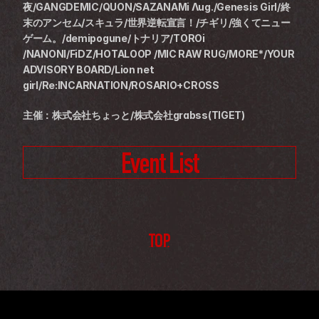
夜/GANGDEMIC/QUON/SAZANAMi Λug./Genesis Girl/終
末のアンセム/スキュラ/世界逆転宣言！/チギリ/強くてニュー
ゲーム。/demipogune/トナリア/TOROi 
/NANONI/FiDZ/HOTALOOP /MIC RAW RUG/MORE*/YOUR 
ADVISORY BOARD/Lion net 
girl/Re:INCARNATION/ROSARIO+CROSS
主催：株式会社ちょっと/株式会社grabss(TIGET)
Event List
TOP