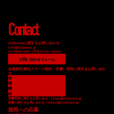
Contact
clubasiaに関するお問い合わせ
info@clubasia.jp
03-5458-2551（平日12:00〜18:00）
お問い合わせフォーム
会場資料/舞台ステージ制作、音響、照明に関するお問い合わ
せ
会
場
資
機
料
材
音響照明に関するお問い合せ｜stage@clubasia.jp
(
リ
映像に関するお問い合わせ｜visual@clubasia.jp
P
ス
採用への応募
D
ト