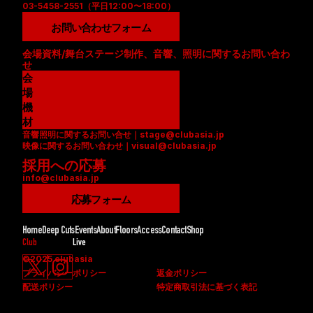
03-5458-2551（平日12:00〜18:00）
お問い合わせフォーム
会場資料/舞台ステージ制作、音響、照明に関するお問い合わ
せ
会
場
資
機
料
材
音響照明に関するお問い合せ｜stage@clubasia.jp
(
リ
映像に関するお問い合わせ｜visual@clubasia.jp
P
ス
採用への応募
D
ト
info@clubasia.jp
F
(
)
P
応募フォーム
D
F
Home
Deep Cuts
Events
About
Floors
Access
Contact
Shop
)
Club
Live
©2025 clubasia
プライバシーポリシー
返金ポリシー
配送ポリシー
特定商取引法に基づく表記