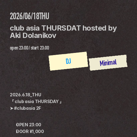
2026/06/18
THU
club asia THURSDAT hosted by 
Aki Dolanikov
open
23:00
 / 
start
23:00
DJ
Minimal
2026.6.18_THU
『 club asia THURSDAY 』
➤ #clubasia 2F
OPEN 23:00
DOOR ¥1,000