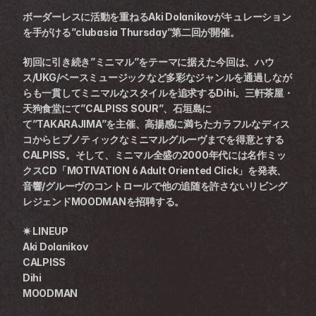
ボーダーレスに活動を重ねるAki Dolanikovがキュレーション
を手がける”clubasia Thursday”第二回が開催。
初回に引き続き”ミニマル”をテーマに据えた今回は、ハウ
ス/UKG/ベースミュージックなど多彩なジャンルを通過しなが
らも一貫してミニマルなスタイルを追求するDihi。三軒茶屋・
天狗食堂にて”CALPISS SOUR”、石垣島に
て”TAKARAJIMA”を主催、高揚感に満ちたカラフルなディス
コからヒプノティックなミニマルグルーヴまでを得意とする
CALPISS。そして、ミニマル全盛の2000年代には名作ミッ
クスCD「MOTIVATION 6 Adult Oriented Click」を発表、
音響/グルーヴのコントロールで他の追随を許さないリビング
レジェンドMOODMANを招聘する。
✷ LINEUP
Aki Dolanikov 
CALPISS 
Dihi 
MOODMAN