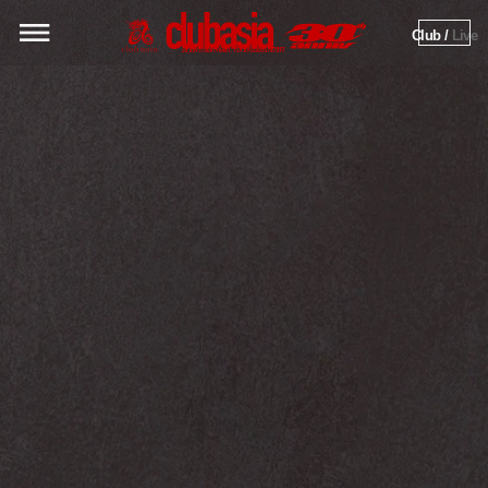
Club / 
Live