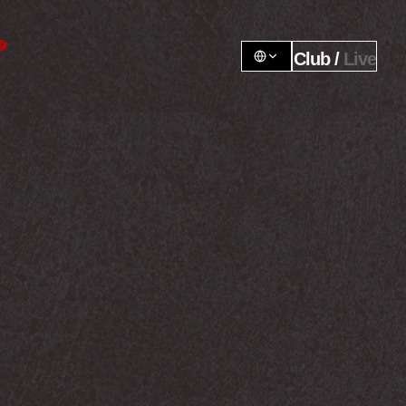
Club / 
Live