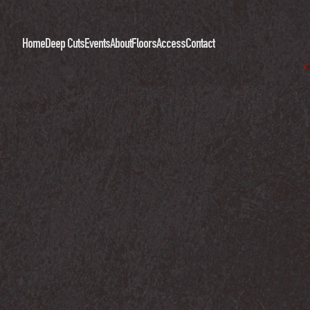
Home
Deep Cuts
Events
About
Floors
Access
Contact