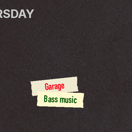
URSDAY
Garage
Bass music