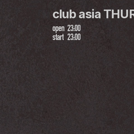
club asia TH
open
23:00
start
23:00