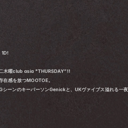
 1D!
木曜club asia "THURSDAY”!!
在感を放つMOOTOE。
AYBOX”	を首謀し、UKGシーンのキーパーソンGenickと、UKヴァイブス溢れる一夜