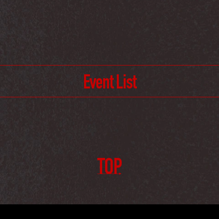
Event List
TOP