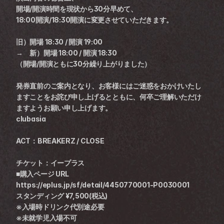
開場/開演時間を現状から30分早めて、
18:00開演/18:30開演に変更させていただきます。
旧）開場 18:30 / 開演 19:00
→　新）開場 18:00 / 開演 18:30
（開場/開演ともに30分繰り上がりました）
発券直前のご案内となり、お客様にはご迷惑をおかけいたし
ますことをお詫び申し上げるとともに、何卒ご理解いただけ
ますようお願い申し上げます。
clubasia
ACT：BREAKERZ / CLOSE
チケット：イープラス
■購入ページ URL
https://eplus.jp/sf/detail/4450770001-P0030001
スタンディング ¥7,500(税込)
※入場時ドリンク代別途必要
※未就学児入場不可