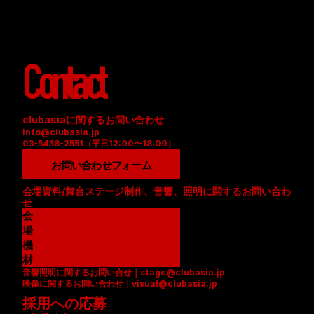
Contact
clubasiaに関するお問い合わせ
info@clubasia.jp
03-5458-2551（平日12:00〜18:00）
お問い合わせフォーム
会場資料/舞台ステージ制作、音響、照明に関するお問い合わ
せ
会
場
資
機
料
材
音響照明に関するお問い合せ｜stage@clubasia.jp
(
リ
映像に関するお問い合わせ｜visual@clubasia.jp
P
ス
採用への応募
D
ト