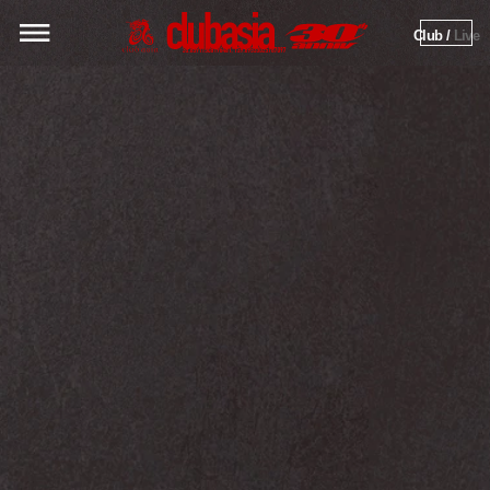
Club / 
Live