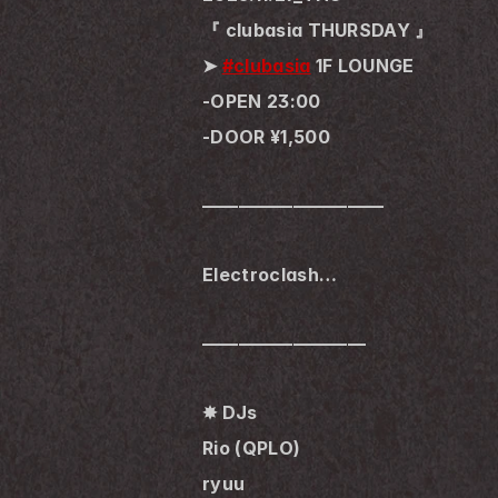
『 clubasia THURSDAY 』
➤ 
#clubasia
 1F LOUNGE
-OPEN 23:00
-DOOR ¥1,500
——————————
Electroclash…
—————————
✸ DJs
Rio (QPLO)
ryuu