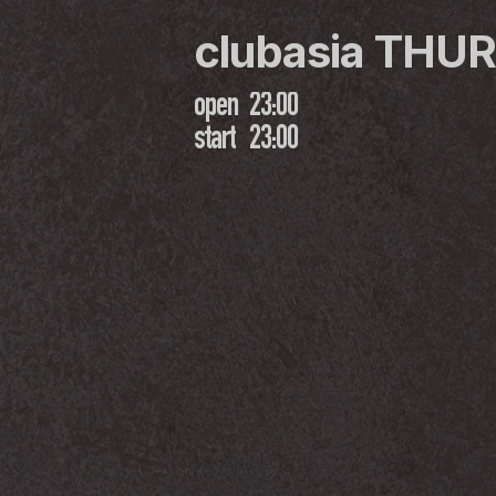
clubasia THU
open
23:00
start
23:00