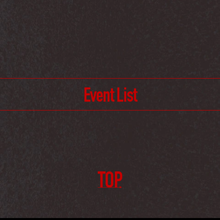
Event List
TOP