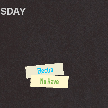
RSDAY
 Electro
Nu Rave