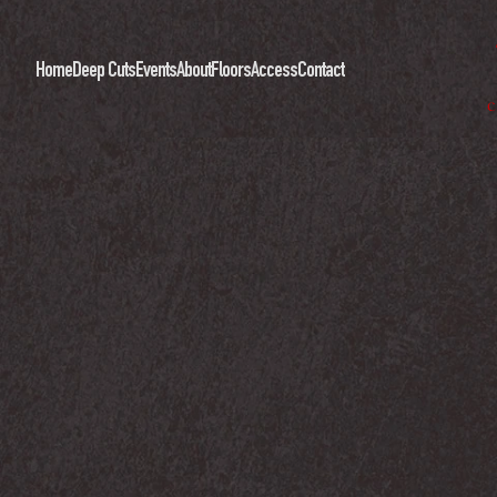
Home
Deep Cuts
Events
About
Floors
Access
Contact