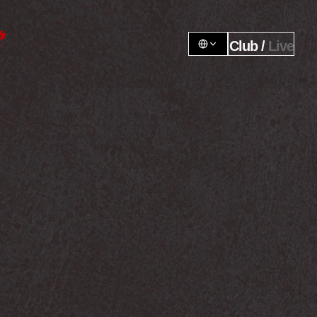
Club / 
Live