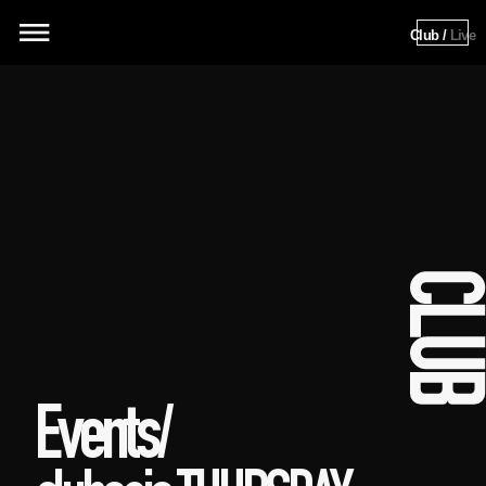
Club / 
Live
Events/ 