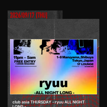
2026/09/17
 [
THU
]
club asia THURSDAY - ryuu ALL NIGHT
LONG -