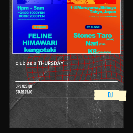
club asia THURSDAY
OPEN
23:00
START
23:00
DJ