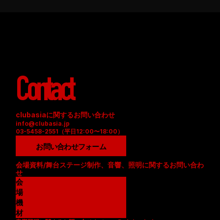
Contact
clubasiaに関するお問い合わせ
info@clubasia.jp
03-5458-2551（平日12:00〜18:00）
お問い合わせフォーム
会場資料/舞台ステージ制作、音響、照明に関するお問い合わ
せ
会
場
資
機
料
材