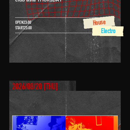
House
OPEN
23:00
START
23:00
 Electro
2026/08/20
 [
THU
]