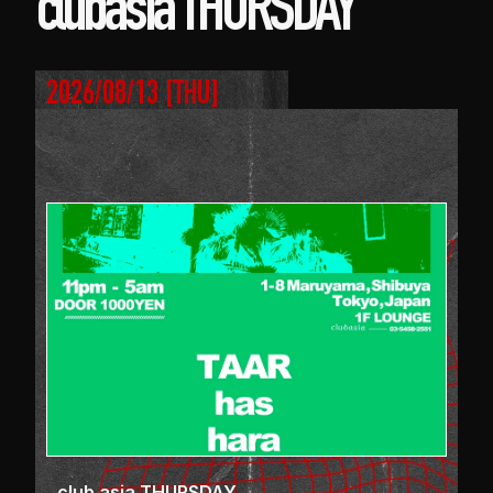
clubasia THURSDAY
2026/08/13
 [
THU
]
club asia THURSDAY